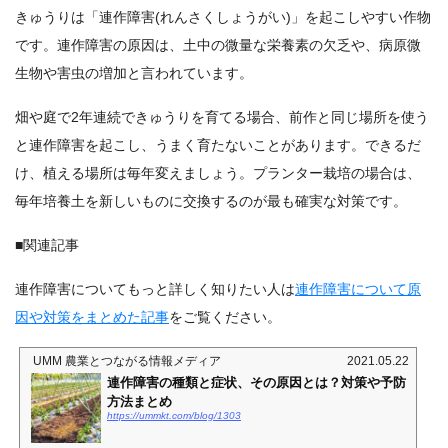
きゅうりは「連作障害(れんさくしょうがい)」を起こしやすい作物
です。連作障害の原因は、土中の微量な栄養素の欠乏や、病原微
生物や害虫の増加と言われています。
畑や庭で2年連続できゅうりを育てる場合、前作と同じ場所を使う
と連作障害を起こし、うまく育たないことがあります。できるだ
け、植える場所は毎年変えましょう。プランター栽培の場合は、
毎年培養土を新しいものに交換するのが最も確実な対策です。
■関連記事
連作障害についてもっと詳しく知りたい人は
連作障害について原
因や対策をまとめた記事
をご覧ください。
UMM 農業とつながる情報メディア
2021.05.22
連作障害の種類と症状、その原因とは？対策や予防
方法まとめ
https://ummkt.com/blog/1303