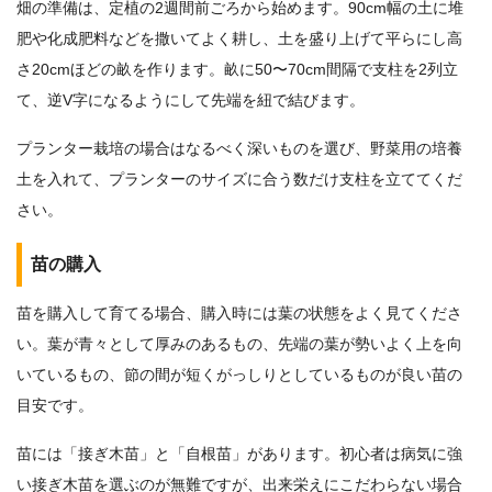
畑の準備は、定植の2週間前ごろから始めます。90cm幅の土に堆
肥や化成肥料などを撒いてよく耕し、土を盛り上げて平らにし高
さ20cmほどの畝を作ります。畝に50〜70cm間隔で支柱を2列立
て、逆V字になるようにして先端を紐で結びます。
プランター栽培の場合はなるべく深いものを選び、野菜用の培養
土を入れて、プランターのサイズに合う数だけ支柱を立ててくだ
さい。
苗の購入
苗を購入して育てる場合、購入時には葉の状態をよく見てくださ
い。葉が青々として厚みのあるもの、先端の葉が勢いよく上を向
いているもの、節の間が短くがっしりとしているものが良い苗の
目安です。
苗には「接ぎ木苗」と「自根苗」があります。初心者は病気に強
い接ぎ木苗を選ぶのが無難ですが、出来栄えにこだわらない場合