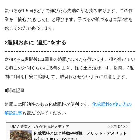
親づるが1.5mほどまで伸びたら先端の芽を摘み取ります。この作
業を「摘心(てきしん)」と呼びます。子づるや孫づるは本葉2枚を
残しその先で摘心します。
2週間おきに”追肥”をする
定植から2週間後に1回目の追肥(ついひ)を行います。根が伸びてい
る範囲の外側くらいに肥料をまき、軽く土と混ぜます。以降、2週
間に1回を目安に追肥して、肥切れさせないように注意します。
■関連記事
追肥には即効性のある化成肥料が便利です。
化成肥料の使い方の
解説記事
も読んでみてください↓
UMM 農業とつながる情報メディア
2021.04.30
化成肥料とは？特徴や種類、メリット・デメリット
を知って使いこなそう！