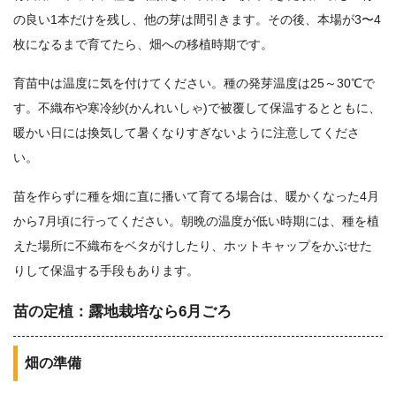
の良い1本だけを残し、他の芽は間引きます。その後、本場が3〜4
枚になるまで育てたら、畑への移植時期です。
育苗中は温度に気を付けてください。種の発芽温度は25～30℃で
す。不織布や寒冷紗(かんれいしゃ)で被覆して保温するとともに、
暖かい日には換気して暑くなりすぎないように注意してくださ
い。
苗を作らずに種を畑に直に播いて育てる場合は、暖かくなった4月
から7月頃に行ってください。朝晩の温度が低い時期には、種を植
えた場所に不織布をベタがけしたり、ホットキャップをかぶせた
りして保温する手段もあります。
苗の定植：露地栽培なら6月ごろ
畑の準備