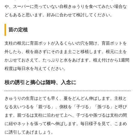
や、スーパーに売っていない自根きゅうりを食べてみたい場合な
どもあると思います。好みに合わせて検討してください。
苗の定植
支柱の根元に育苗ポットが入るくらいの穴を開け、育苗ポットを
外したら、根を崩さずにそのまま土ごと移植します。根元に土を
かぶせておさえて、たっぷりと水をあげます。植え付けから1週間
程度は毎日水を与えてください。
枝の誘引と摘心は随時、入念に
きゅうりの生育はとても早く、蔓をどんどん伸ばします。主枝と
なる太いつるを「親づる」、側枝を「子づる」「孫づる」と呼び
ます。親づるは支柱に沿わせて上へ、子づるや孫づるは支柱の間
に紐やネットを張って横へ伸ばします。毎日様子を見て、こまめ
に誘引してあげましょう。