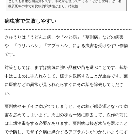
としても有用な園芸資材です。米ぬかを使ってつくる「ぼかし肥料」は、有
機質肥料の中でも比較的即効性があり、持続性...
病虫害で失敗しやすい
きゅうりは「うどんこ病」や「べと病」「蔓割病」などの病害
や、「ウリハムシ」「アブラムシ」による虫害を受けやすい作物
です。
対策としては、まずは病気に強い品種や苗を選ぶことです。栽培
中はこまめに手入れをして、様子を観察することが重要です。葉
に斑紋などの異常が見られたらすぐにその葉を除去してくださ
い。
蔓割病やモザイク病がでてしまうと、その株が感染源となって病
害を広めてしまいます。周囲の株も一緒に除去して、次作の前に
は土壌消毒をする必要があります。蔓割病は接ぎ木苗を選ぶこと
で予防し、モザイク病は媒介するアブラムシがつかないようにす