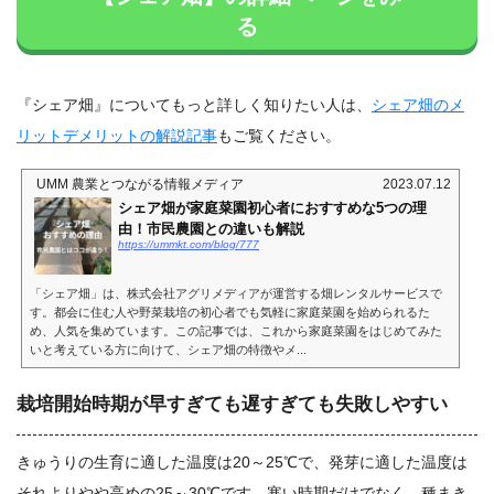
る
『シェア畑』についてもっと詳しく知りたい人は、
シェア畑のメ
リットデメリットの解説記事
もご覧ください。
UMM 農業とつながる情報メディア
2023.07.12
シェア畑が家庭菜園初心者におすすめな5つの理
由！市民農園との違いも解説
https://ummkt.com/blog/777
「シェア畑」は、株式会社アグリメディアが運営する畑レンタルサービスで
す。都会に住む人や野菜栽培の初心者でも気軽に家庭菜園を始められるた
め、人気を集めています。この記事では、これから家庭菜園をはじめてみた
いと考えている方に向けて、シェア畑の特徴やメ...
栽培開始時期が早すぎても遅すぎても失敗しやすい
きゅうりの生育に適した温度は20～25℃で、発芽に適した温度は
それよりやや高めの25～30℃です。寒い時期だけでなく、種まき