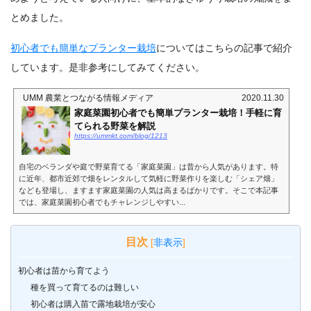
とめました。
初心者でも簡単なプランター栽培
についてはこちらの記事で紹介
しています。是非参考にしてみてください。
UMM 農業とつながる情報メディア
2020.11.30
家庭菜園初心者でも簡単プランター栽培！手軽に育
てられる野菜を解説
https://ummkt.com/blog/1213
自宅のベランダや庭で野菜育てる「家庭菜園」は昔から人気があります。特
に近年、都市近郊で畑をレンタルして気軽に野菜作りを楽しむ「シェア畑」
なども登場し、ますます家庭菜園の人気は高まるばかりです。そこで本記事
では、家庭菜園初心者でもチャレンジしやすい...
目次
[
非表示
]
初心者は苗から育てよう
種を買って育てるのは難しい
初心者は購入苗で露地栽培が安心