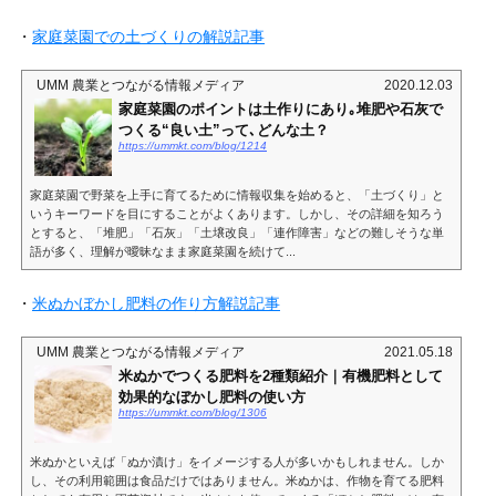
・
家庭菜園での土づくりの解説記事
UMM 農業とつながる情報メディア
2020.12.03
家庭菜園のポイントは土作りにあり｡堆肥や石灰で
つくる“良い土”って､どんな土？
https://ummkt.com/blog/1214
家庭菜園で野菜を上手に育てるために情報収集を始めると、「土づくり」と
いうキーワードを目にすることがよくあります。しかし、その詳細を知ろう
とすると、「堆肥」「石灰」「土壌改良」「連作障害」などの難しそうな単
語が多く、理解が曖昧なまま家庭菜園を続けて...
・
米ぬかぼかし肥料の作り方解説記事
UMM 農業とつながる情報メディア
2021.05.18
米ぬかでつくる肥料を2種類紹介｜有機肥料として
効果的なぼかし肥料の使い方
https://ummkt.com/blog/1306
米ぬかといえば「ぬか漬け」をイメージする人が多いかもしれません。しか
し、その利用範囲は食品だけではありません。米ぬかは、作物を育てる肥料