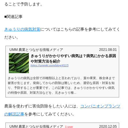
ることで予防します。
■関連記事
きゅうりの病気対策
についてはこちらの記事を参考にしてみてく
ださい。
UMM 農業とつながる情報メディア
2021.08.01
きゅうりがかかりやすい病気は？病気にかかる原因
や対策方法を紹介
https://ummkt.com/blog/4115
きゅうりの病気は全部で20種類以上と言われており、葉や果実、株全体まで
被害が生じます。発病してからの防除は難しいため、適切な原因・対策を知
り、予防することが重要です。この記事では、きゅうりがかかりやすい病気
の特徴や原因、対策方法などを、元きゅうり種...
農薬を使わずに害虫防除をしたい人には、
コンパニオンプランツ
の解説記事
を参考にしてみてください。
UMM 農業とつながる情報メディア
2020.12.05
1 user