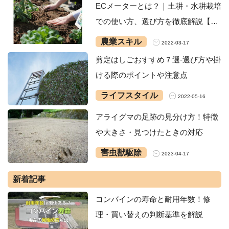
ECメーターとは？｜土耕・水耕栽培
での使い方、選び方を徹底解説【お
すすめ5選】
農業スキル
2022-03-17
剪定はしごおすすめ７選‐選び方や掛
ける際のポイントや注意点
ライフスタイル
2022-05-16
アライグマの足跡の見分け方！特徴
や大きさ・見つけたときの対応
害虫獣駆除
2023-04-17
新着記事
コンバインの寿命と耐用年数！修
理・買い替えの判断基準を解説