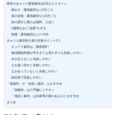
基本のきゅうり露地栽培は6月からスタート
種まき：露地栽培なら5月ごろ
苗の定植：露地栽培なら6月ごろ
枝の誘引と摘心は随時、入念に
2週間おきに”追肥”をする
収穫：露地栽培なら7〜8月
きゅうり栽培初心者の失敗ポイント5つ
キュウリ栽培は、難易度B！
栽培開始時期が早すぎても遅すぎても失敗しやすい
水が足りないと失敗しやすい
土を使い回すと失敗しやすい
土が合っていないと失敗しやすい
病虫害で失敗しやすい
「袋栽培」や「地這い栽培」もおすすめ
「袋栽培」は入門編にイチオシ
「地這い栽培」は自家用の畑がある人におすすめ
まとめ