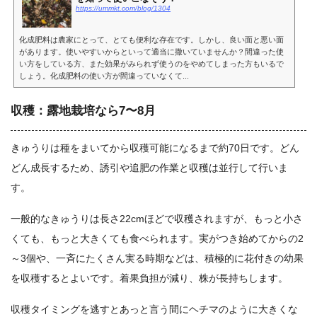
https://ummkt.com/blog/1304
化成肥料は農家にとって、とても便利な存在です。しかし、良い面と悪い面
があります。使いやすいからといって適当に撒いていませんか？間違った使
い方をしている方、また効果がみられず使うのをやめてしまった方もいるで
しょう。化成肥料の使い方が間違っていなくて...
収穫：露地栽培なら7〜8月
きゅうりは種をまいてから収穫可能になるまで約70日です。どん
どん成長するため、誘引や追肥の作業と収穫は並行して行いま
す。
一般的なきゅうりは長さ22cmほどで収穫されますが、もっと小さ
くても、もっと大きくても食べられます。実がつき始めてからの2
～3個や、一斉にたくさん実る時期などは、積極的に花付きの幼果
を収穫するとよいです。着果負担が減り、株が長持ちします。
収穫タイミングを逃すとあっと言う間にヘチマのように大きくな