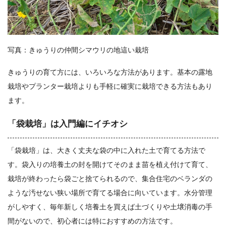
写真：きゅうりの仲間シマウリの地這い栽培
きゅうりの育て方には、いろいろな方法があります。基本の露地
栽培やプランター栽培よりも手軽に確実に栽培できる方法もあり
ます。
「袋栽培」は入門編にイチオシ
「袋栽培」は、大きく丈夫な袋の中に入れた土で育てる方法で
す。袋入りの培養土の封を開けてそのまま苗を植え付けて育て、
栽培が終わったら袋ごと捨てられるので、集合住宅のベランダの
ような汚せない狭い場所で育てる場合に向いています。水分管理
がしやすく、毎年新しく培養土を買えば土づくりや土壌消毒の手
間がないので、初心者には特におすすめの方法です。