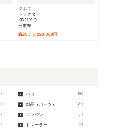
クボタ
トラクター
KB21X Q
三重県
税込： 1,220,000円
6)
ハロー
(89)
3)
部品（パーツ）
(24)
4)
エンジン
(1)
1)
トレーラー
(9)