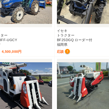
キ
イセキ
クター
トラクター
3FF-UGCY
BF25DGQ ローダー付
府
福岡県
4,500,000円
応談
?