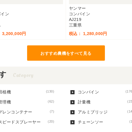
タ
ヤンマー
バイン
コンバイン
AJ219
県
三重県
3,200,000円
税込： 1,280,000円
おすすめ農機をすべて見る
す
Category
田植機
(130)
コンバイン
(17
管理機
(62)
計量機
(2
グレンコンテナー
(7)
アルミブリッジ
(1
スピードスプレーヤー
(20)
チェーンソー
(