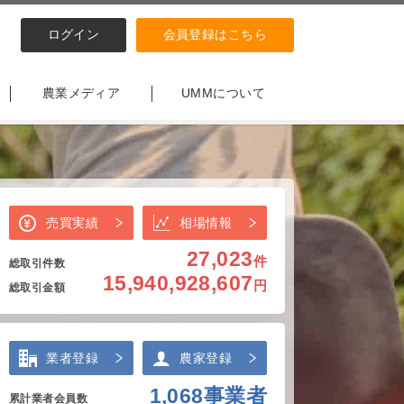
ログイン
会員登録はこちら
農業メディア
UMMについて
売買実績
相場情報
27,023
件
総取引件数
15,940,928,607
円
総取引金額
業者登録
農家登録
1,068
事業者
累計業者会員数