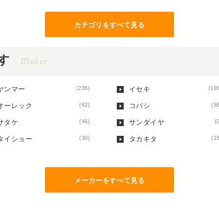
カテゴリをすべて⾒る
す
Maker
ヤンマー
(235)
イセキ
(19
オーレック
(62)
コバシ
(5
サタケ
(46)
サンダイヤ
(
タイショー
(30)
タカキタ
(1
メーカーをすべて⾒る