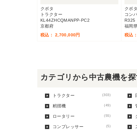
クボタ
クボ
トラクター
コン
KL44ZHCQMANPP-PC2
R325
京都府
福岡
税込： 2,700,000円
税込： 
カテゴリから中古農機を探
トラクター
(303)
籾摺機
(49)
ロータリー
(55)
コンプレッサー
(5)