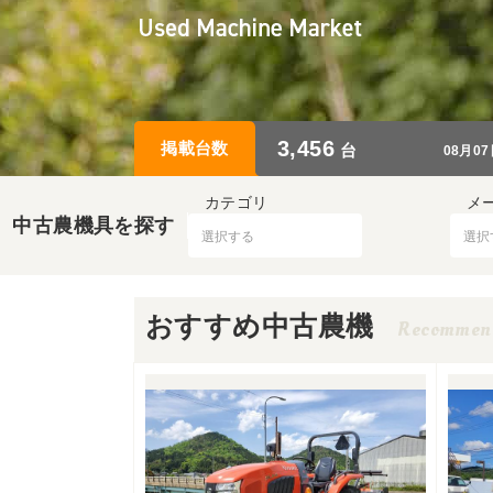
3,456
掲載台数
台
08月0
カテゴリ
メ
中古農機具を探す
おすすめ中古農機
Recommen