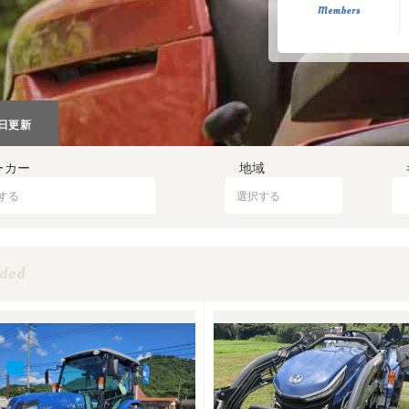
7日更新
ーカー
地域
ded