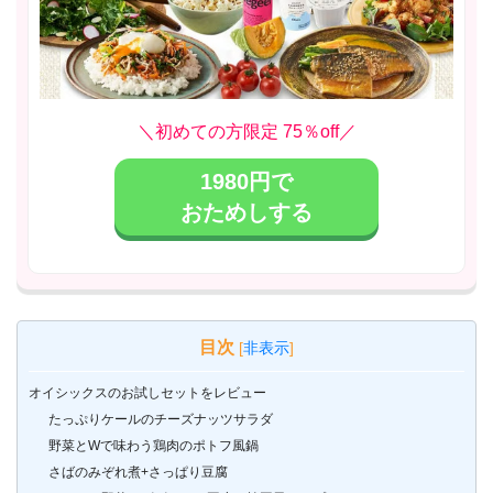
＼初めての方限定 75％off／
1980円で
おためしする
目次
[
非表示
]
オイシックスのお試しセットをレビュー
たっぷりケールのチーズナッツサラダ
野菜とWで味わう鶏肉のポトフ風鍋
さばのみぞれ煮+さっぱり豆腐