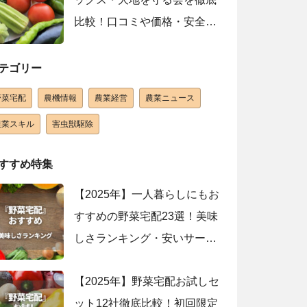
比較！口コミや価格・安全性
の違い
テゴリー
野菜宅配
農機情報
農業経営
農業ニュース
農業スキル
害虫獣駆除
すすめ特集
【2025年】一人暮らしにもお
すすめの野菜宅配23選！美味
しさランキング・安いサービ
スを紹介
【2025年】野菜宅配お試しセ
ット12社徹底比較！初回限定