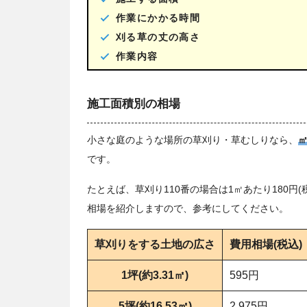
作業にかかる時間
刈る草の丈の高さ
作業内容
施工面積別の相場
小さな庭のような場所の草刈り・草むしりなら、
です。
たとえば、草刈り110番の場合は1㎡あたり180
相場を紹介しますので、参考にしてください。
草刈りをする土地の広さ
費用相場(税込)
1坪(約3.31㎡)
595円
5坪(約16.53㎡)
2,975円