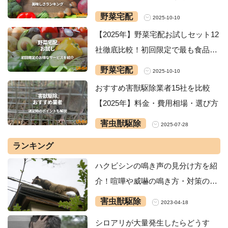
グ・安いサービスを紹介
野菜宅配
2025-10-10
【2025年】野菜宅配お試しセット12
社徹底比較！初回限定で最も食品が
お得なサービスは？
野菜宅配
2025-10-10
おすすめ害獣駆除業者15社を比較
【2025年】料金・費用相場・選び方
害虫獣駆除
2025-07-28
ランキング
ハクビシンの鳴き声の見分け方を紹
介！喧嘩や威嚇の鳴き方・対策の方
法
害虫獣駆除
2023-04-18
シロアリが大量発生したらどうす