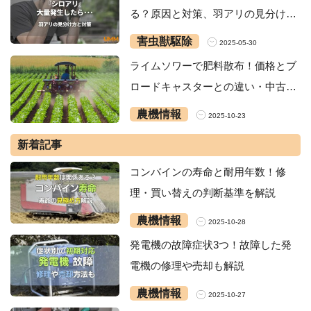
る？原因と対策、羽アリの見分け方
を解説
害虫獣駆除
2025-05-30
ライムソワーで肥料散布！価格とブ
ロードキャスターとの違い・中古購
入
農機情報
2025-10-23
新着記事
コンバインの寿命と耐用年数！修
理・買い替えの判断基準を解説
農機情報
2025-10-28
発電機の故障症状3つ！故障した発
電機の修理や売却も解説
農機情報
2025-10-27