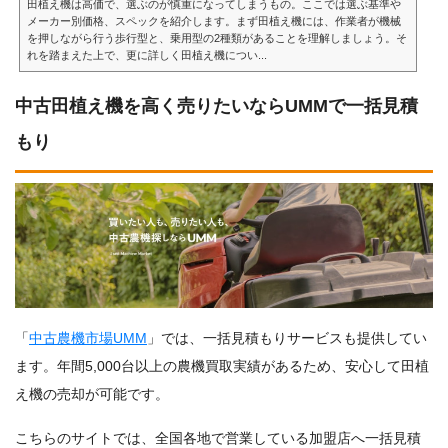
田植え機は高価で、選ぶのが慎重になってしまうもの。ここでは選ぶ基準や
メーカー別価格、スペックを紹介します。まず田植え機には、作業者が機械
を押しながら行う歩行型と、乗用型の2種類があることを理解しましょう。そ
れを踏まえた上で、更に詳しく田植え機につい...
中古田植え機を高く売りたいならUMMで一括見積
もり
「
中古農機市場UMM
」では、一括見積もりサービスも提供してい
ます。年間5,000台以上の農機買取実績があるため、安心して田植
え機の売却が可能です。
こちらのサイトでは、全国各地で営業している加盟店へ一括見積