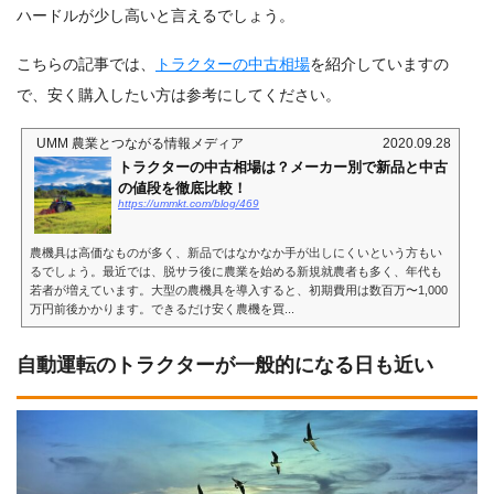
ハードルが少し高いと言えるでしょう。
こちらの記事では、
トラクターの中古相場
を紹介していますの
で、安く購入したい方は参考にしてください。
UMM 農業とつながる情報メディア
2020.09.28
トラクターの中古相場は？メーカー別で新品と中古
の値段を徹底比較！
https://ummkt.com/blog/469
農機具は高価なものが多く、新品ではなかなか手が出しにくいという方もい
るでしょう。最近では、脱サラ後に農業を始める新規就農者も多く、年代も
若者が増えています。大型の農機具を導入すると、初期費用は数百万〜1,000
万円前後かかります。できるだけ安く農機を買...
自動運転のトラクターが一般的になる日も近い