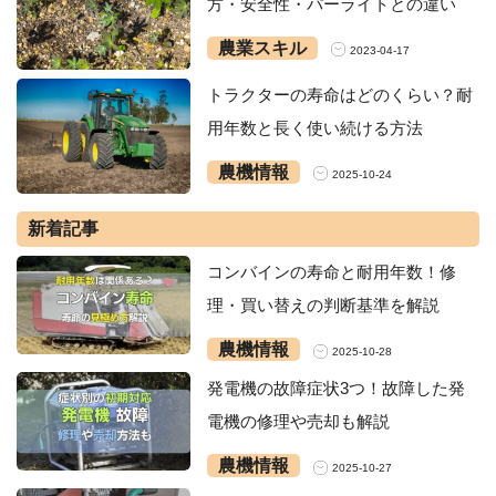
方・安全性・パーライトとの違い
農業スキル
2023-04-17
トラクターの寿命はどのくらい？耐
用年数と長く使い続ける方法
農機情報
2025-10-24
新着記事
コンバインの寿命と耐用年数！修
理・買い替えの判断基準を解説
農機情報
2025-10-28
発電機の故障症状3つ！故障した発
電機の修理や売却も解説
農機情報
2025-10-27