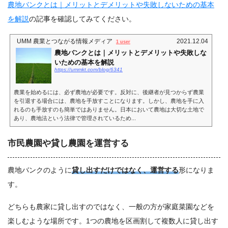
農地バンクとは｜メリットとデメリットや失敗しないための基本
を解説
の記事を確認してみてください。
UMM 農業とつながる情報メディア
2021.12.04
1 user
農地バンクとは｜メリットとデメリットや失敗しな
いための基本を解説
https://ummkt.com/blog/6341
農業を始めるには、必ず農地が必要です。反対に、後継者が見つからず農業
を引退する場合には、農地を手放すことになります。しかし、農地を手に入
れるのも手放すのも簡単ではありません。日本において農地は大切な土地で
あり、農地法という法律で管理されているため...
市民農園や貸し農園を運営する
農地バンクのように
貸し出すだけではなく、運営する
形になりま
す。
どちらも農家に貸し出すのではなく、一般の方が家庭菜園などを
楽しむような場所です。1つの農地を区画割して複数人に貸し出す