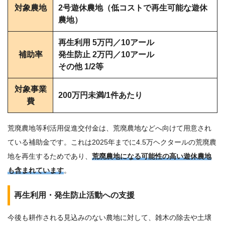
対象農地
2号遊休農地（低コストで再生可能な遊休
農地）
再生利用 5万円／10アール
補助率
発生防止 2万円／10アール
その他 1/2等
対象事業
200万円未満/1件あたり
費
荒廃農地等利活用促進交付金は、荒廃農地などへ向けて用意され
ている補助金です。これは2025年までに4.5万ヘクタールの荒廃農
地を再生するためであり、
荒廃農地になる可能性の高い遊休農地
も含まれています
。
再生利用・発生防止活動への支援
今後も耕作される見込みのない農地に対して、雑木の除去や土壌