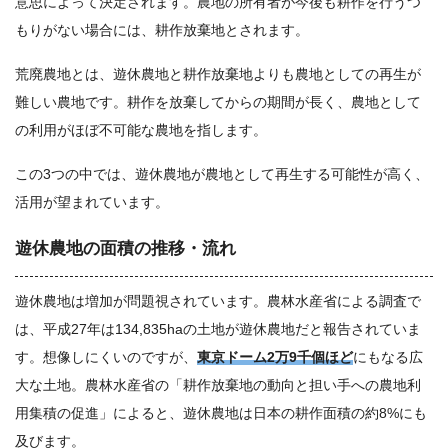
意思によって決定されます。農地の所有者が今後も耕作を行うつ
もりがない場合には、耕作放棄地とされます。
荒廃農地とは、遊休農地と耕作放棄地よりも農地としての再生が
難しい農地です。耕作を放棄してからの期間が長く、農地として
の利用がほぼ不可能な農地を指します。
この3つの中では、遊休農地が農地として再生する可能性が高く、
活用が望まれています。
遊休農地の面積の推移・流れ
遊休農地は増加が問題視されています。農林水産省による調査で
は、平成27年は134,835haの土地が遊休農地だと報告されていま
す。想像しにくいのですが、
東京ドーム2万9千個ほど
にもなる広
大な土地。農林水産省の「耕作放棄地の動向と担い手への農地利
用集積の促進」によると、遊休農地は日本の耕作面積の約8%にも
及びます。