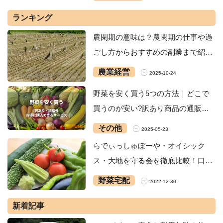
ランキング
農閑期の意味は？農閑期の仕事や過
ごし方からおすすめの副業まで紹
介！
農業経営
2025-10-24
野菜を安く買う5つの方法｜どこで
買うのが安い?訳あり商品の通販な
どお得なサービス8選
その他
2025-05-23
らでぃっしゅぼーや・オイシック
ス・大地を守る会を徹底比較！口コ
ミや価格・安全性の違い
野菜宅配
2022-12-30
新着記事