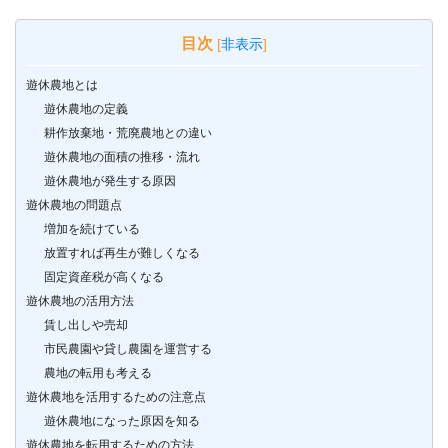
目次
[
非表示
]
遊休農地とは
遊休農地の定義
耕作放棄地・荒廃農地との違い
遊休農地の面積の推移・流れ
遊休農地が発生する原因
遊休農地の問題点
増加を続けている
放置すれば再生が難しくなる
固定資産税が高くなる
遊休農地の活用方法
賃し出しや売却
市民農園や貸し農園を運営する
農地の転用も考える
遊休農地を活用するための注意点
遊休農地になった原因を知る
遊休農地を転用するための方法