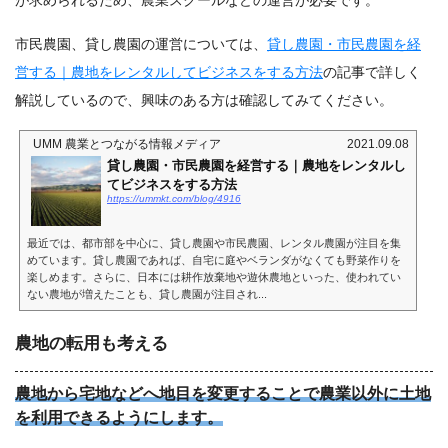
市民農園、貸し農園の運営については、
貸し農園・市民農園を経
営する｜農地をレンタルしてビジネスをする方法
の記事で詳しく
解説しているので、興味のある方は確認してみてください。
UMM 農業とつながる情報メディア
2021.09.08
貸し農園・市民農園を経営する｜農地をレンタルし
てビジネスをする方法
https://ummkt.com/blog/4916
最近では、都市部を中心に、貸し農園や市民農園、レンタル農園が注目を集
めています。貸し農園であれば、自宅に庭やベランダがなくても野菜作りを
楽しめます。さらに、日本には耕作放棄地や遊休農地といった、使われてい
ない農地が増えたことも、貸し農園が注目され...
農地の転用も考える
農地から宅地などへ地目を変更することで
農業以外に土地
を利用
できるようにします。