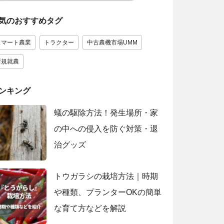
気のおすすめタグ
スマート農業
トラクター
中古農機市場UMM
新規就農
ンキング
蟻の駆除方法！発生場所・家
の中への侵入を防ぐ対策・退
治グッズ
トウガラシの栽培方法｜時期
や種類、プランターOKの簡単
な育て方などを解説