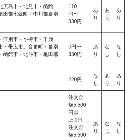
北広島市・北見市・函館
110
あ
あ
あ
亀田郡七飯町・中川郡幕別
円〜
り
り
り
330円
・江別市・小樽市・千歳
市・帯広市。音更町・幕別
0円〜
あ
な
な
・函館市・北斗市・亀田郡
330円
り
し
し
な
あ
あ
220円
し
り
り
注文金
額5,500
円以
上:0円
あ
な
な
注文金
り
し
し
額5,500