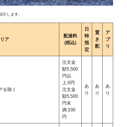
紹介します。
日
置
ア
配達料
時
リア
き
プ
(税込)
指
配
リ
定
注文金
額5,500
円以
上:0円
あ
あ
あ
アを除く
注文金
り
り
り
額5,500
円未
満:330
円