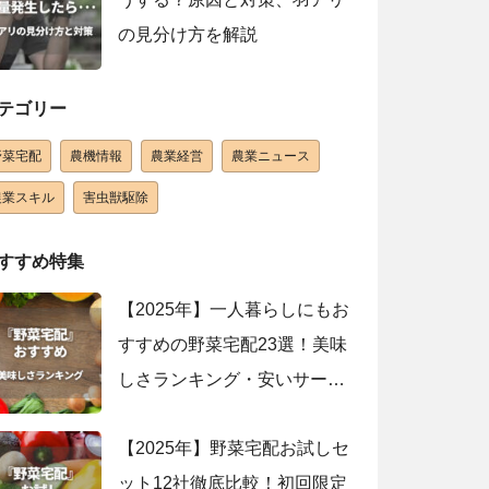
の見分け方を解説
テゴリー
野菜宅配
農機情報
農業経営
農業ニュース
農業スキル
害虫獣駆除
すすめ特集
【2025年】一人暮らしにもお
すすめの野菜宅配23選！美味
しさランキング・安いサービ
スを紹介
【2025年】野菜宅配お試しセ
ット12社徹底比較！初回限定