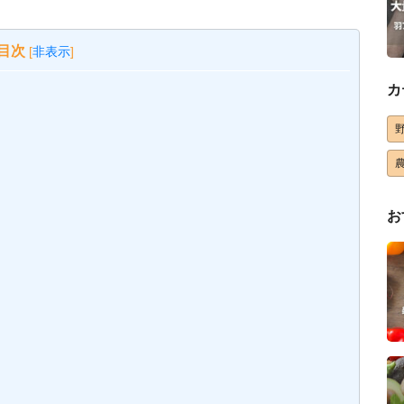
目次
[
非表示
]
カ
お