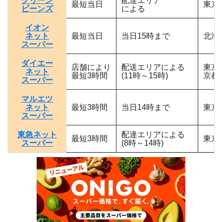
グリーン
配達エリア
最短当日
東京
ビーンズ
による
イオン
ネット
最短当日
当日15時まで
北海
スーパー
ダイエー
店舗により
配送エリアによる
東京
ネット
最短3時間
(11時～15時)
京都
スーパー
マルエツ
ネット
最短3時間
当日14時まで
東京
スーパー
東急ネット
配達エリアによる
最短3時間
東京
スーパー
(8時～14時)