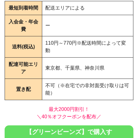
最短到着時間
配送エリアによる
入会金・年会
ー
費
110円～770円※配送時間によって変
送料(税込)
動
配達可能エリ
東京都、千葉県、神奈川県
ア
不可（※在宅での非対面受け取りは可
置き配
能）
最大2000円割引！
＼40％オフクーポンを配布／
【グリーンビーンズ】で購入す