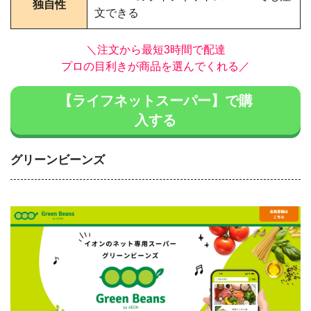
独自性
文できる
＼注文から最短3時間で配達
プロの目利きが商品を選んでくれる／
【ライフネットスーパー】で購
入する
グリーンビーンズ