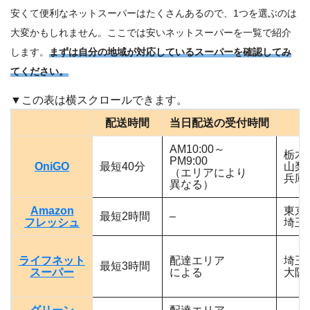
安くて便利なネットスーパーはたくさんあるので、1つを選ぶのは
大変かもしれません。ここでは安いネットスーパーを一覧で紹介
します。
まずは自分の地域が対応しているスーパーを確認してみ
てください。
配送時間
当日配送の受付時間
AM10:00～
栃木
PM9:00
OniGO
最短40分
山梨
（エリアにより
兵庫
異なる）
Amazon
東京
最短2時間
–
フレッシュ
埼玉
ライフネット
配達エリア
埼玉
最短3時間
スーパー
による
大阪