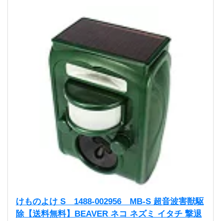
けものよけ S 1488-002956 MB-S 超音波害獣駆
除【送料無料】BEAVER ネコ ネズミ イタチ 撃退