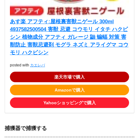
あす楽 アフティ:屋根裏害獣ニゲール 300ml
4937582500504 害獣 忌避 コウモリ イタチ ハクビ
シン 植物成分 アフティ ガレージ 鼬 蝙蝠 対策 害
獣防止 害獣忌避剤 モグラ ネズミ アライグマ コウ
モリ ハクビシン
posted with
カエレバ
楽天市場で購入
Amazonで購入
Yahooショッピングで購入
捕獲器で捕獲する