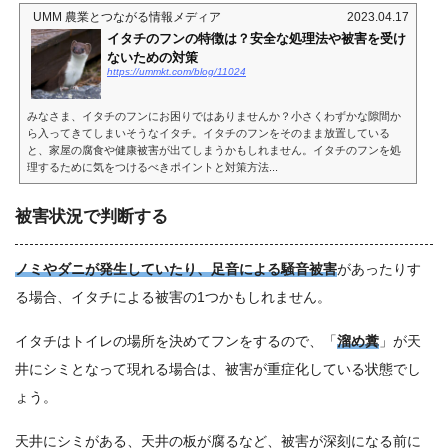
UMM 農業とつながる情報メディア
2023.04.17
イタチのフンの特徴は？安全な処理法や被害を受け
ないための対策
https://ummkt.com/blog/11024
みなさま、イタチのフンにお困りではありませんか？小さくわずかな隙間か
ら入ってきてしまいそうなイタチ。イタチのフンをそのまま放置している
と、家屋の腐食や健康被害が出てしまうかもしれません。イタチのフンを処
理するために気をつけるべきポイントと対策方法...
被害状況で判断する
ノミやダニが発生していたり、足音による騒音被害
があったりす
る場合、イタチによる被害の1つかもしれません。
イタチはトイレの場所を決めてフンをするので、「
溜め糞
」が天
井にシミとなって現れる場合は、被害が重症化している状態でし
ょう。
天井にシミがある、天井の板が腐るなど、被害が深刻になる前に