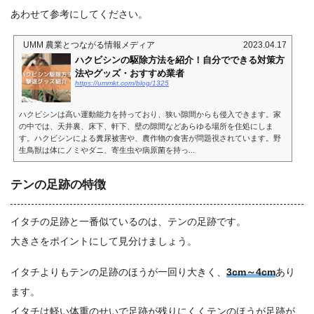
あわせて参考にしてください。
UMM 農業とつながる情報メディア
2023.04.17
ハクビシンの駆除方法を紹介！自分でできる対策方
法やグッズ・おすすめ業者
https://ummkt.com/blog/1325
ハクビシンは高い運動能力を持っており、狭い隙間からも侵入できます。家
の中では、天井裏、床下、軒下、壁の隙間などあらゆる場所を住処にしま
す。ハクビシンによる糞尿被害や、農作物の食害が問題視されています。野
生鳥獣は体にノミやダニ、寄生虫や病原菌を持っ...
テンの足跡の特徴
イタチの足跡と一番似ているのは、テンの足跡です。
大きさをポイントにして見分けましょう。
イタチよりもテンの足跡のほうが一回り大きく、
3cm～4cm
あり
ます。
イタチは軽い体重のせいで足跡が残りにくくテンのほうが足跡が