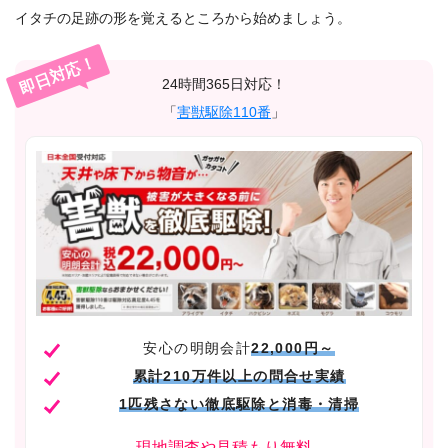
イタチの足跡の形を覚えるところから始めましょう。
即日対応！
24時間365日対応！
「
害獣駆除110番
」
安心の明朗会計
22,000円～
累計210万件以上の問合せ実績
1匹残さない徹底駆除と消毒・清掃
現地調査や見積もり無料