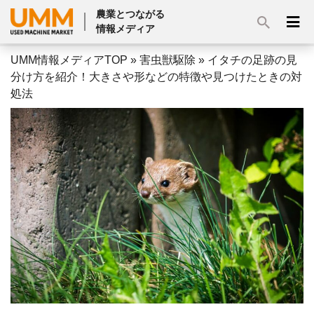
農業とつながる
情報メディア
UMM情報メディアTOP
»
害虫獣駆除
»
イタチの足跡の見
分け方を紹介！大きさや形などの特徴や見つけたときの対
処法