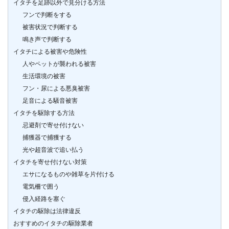
イタチを足跡以外で見分ける方法
フンで判断をする
被害状況で判断する
鳴き声で判断する
イタチによる被害や危険性
人やペットが襲われる被害
生活環境の被害
フン・尿による悪臭被害
足音による騒音被害
イタチを駆除する方法
忌避剤で寄せ付けない
捕獲器で捕獲する
光や超音波で追い払う
イタチを寄せ付けない対策
エサになるものや雑草を片付ける
電気柵で囲う
侵入経路を塞ぐ
イタチの駆除は法律違反
おすすめのイタチの駆除業者