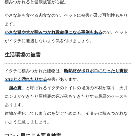
棲みつかれると健康被害が心配。
小さな鳥も食べる肉食なので、ペットに被害が及ぶ可能性もあり
ます。
小さな猫や犬が噛みつかれ致命傷になる事例もある
ので、ペット
がイタチに遭遇しないよう気を付けましょう。
生活環境の被害
イタチに棲みつかれた建物は、
断熱材がボロボロになったり糞尿
でひどく汚れたりする
被害があります。
「
溜め糞
」と呼ばれるイタチのトイレの場所の木材が腐り、天井
にシミができたり屋根裏の床が落ちてきたりする最悪のケースも
あります。
建物が劣化してしまうのを防ぐためにも、イタチに棲みつかれな
いよう注意しましょう。
フン・尿による悪臭被害