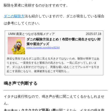
駆除を業者に依頼するのがおすすめです。
ダニの駆除方
法も紹介していますので、ダニが発生している場合
は参考にしてください。
UMM 農業とつながる情報メディア
2025.07.18
ダニの駆除方法まとめ！布団や畳に発生させない対
策や退治グッズ
https://ummkt.com/blog/8244
身近な害虫であるダニは目に見える大きさではないため、駆除が簡単ではあ
りません。一度発生すると繁殖力の高さからも、一気に広がってしまいま
す。ダニは人を刺すだけではなく、死骸を吸い込むことでアレルギーを引き
起こす原因にもなり、健康被害を起こす可能性も...
鳴き声で判断する
イタチは夜行性なので、鳴き声が夜に聞こえてくるかもしれませ
ん。
キーキー・ククククなど甲高い声
が聞こえたら、イタチの鳴き声