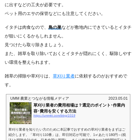
に出すなどの工夫が必要です。
ペット用のエサの保管などにも注意してください。
イタチは肉食なので、
鳥の巣
などが敷地内にできているとイタチ
が狙いにくるかもしれません。
見つけたら取り除きましょう。
また、雑草を取り除いておくとイタチが隠れにくく、駆除しやす
い環境を整えられます。
雑草の掃除や草刈りは、
草刈り業者
に依頼するのがおすすめで
す。
UMM 農業とつながる情報メディア
2023.05.01
草刈り業者の費用相場は？選定のポイント･作業内
容･費用を安くする方法
https://ummkt.com/blog/1019
草刈り業者を知りたい方のために本記事でおすすめの草刈り業者をまずはご
紹介します。「草刈り110番」は、即日対応が可能で、1㎡あたり180円～(税
込)と明朗会計です。日本全国に展開し、さらに年中無休かつ24時間対応によ