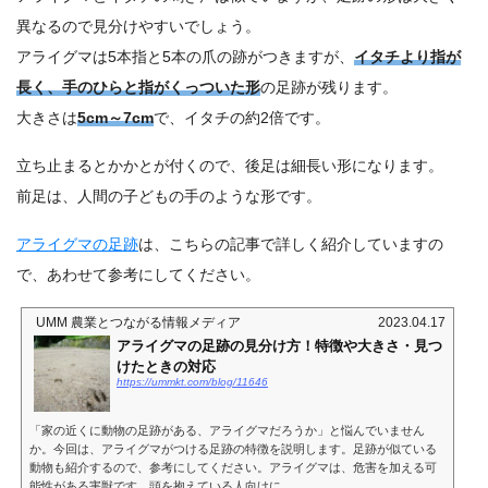
異なるので見分けやすいでしょう。
アライグマは5本指と5本の爪の跡がつきますが、
イタチより指が
長く、手のひらと指がくっついた形
の足跡が残ります。
大きさは
5cm～7cm
で、イタチの約2倍です。
立ち止まるとかかとが付くので、後足は細長い形になります。
前足は、人間の子どもの手のような形です。
アライグマの足跡
は、こちらの記事で詳しく紹介していますの
で、あわせて参考にしてください。
UMM 農業とつながる情報メディア
2023.04.17
アライグマの足跡の見分け方！特徴や大きさ・見つ
けたときの対応
https://ummkt.com/blog/11646
「家の近くに動物の足跡がある、アライグマだろうか」と悩んでいません
か。今回は、アライグマがつける足跡の特徴を説明します。足跡が似ている
動物も紹介するので、参考にしてください。アライグマは、危害を加える可
能性がある害獣です。頭を抱えている人向けに、...