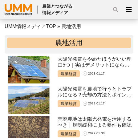
農業とつながる
情報メディア
UMM情報メディアTOP
»
農地活用
農地活用
太陽光発電をやめたほうがいい理
由5つ｜実はデメリットにならな
いことも
農業経営
2023.01.17
太陽光発電を農地で行うとトラブ
ルになる？売却の方法とポイント
も解説
農業経営
2023.01.17
荒廃農地は太陽光発電を活用する
べき｜規制緩和による要件も確認
農業経営
2022.01.30