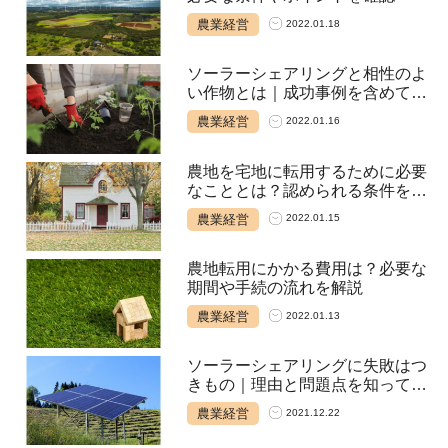
農業経営
2022.01.18
ソーラーシェアリングと相性のよ
い作物とは｜成功事例を含めて解
説
農業経営
2022.01.16
農地を宅地に転用するために必要
なこととは？認められる条件を確
認
農業経営
2022.01.15
農地転用にかかる費用は？必要な
期間や手続の流れを解説
農業経営
2022.01.13
ソーラーシェアリングに失敗はつ
きもの｜理由と問題点を知ってお
く
農業経営
2021.12.22