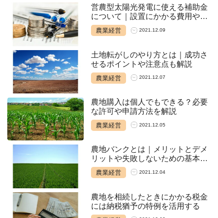
営農型太陽光発電に使える補助金
について｜設置にかかる費用やメ
リットも解説
農業経営
2021.12.09
土地転がしのやり方とは｜成功さ
せるポイントや注意点も解説
農業経営
2021.12.07
農地購入は個人でもできる？必要
な許可や申請方法を解説
農業経営
2021.12.05
農地バンクとは｜メリットとデメ
リットや失敗しないための基本を
解説
農業経営
2021.12.04
農地を相続したときにかかる税金
には納税猶予の特例を活用する