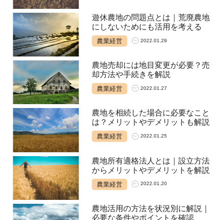
遊休農地の問題点とは｜荒廃農地
にしないためにも活用を考える
農業経営
2022.01.29
農地売却には地目変更が必要？売
却方法や手続きを解説
農業経営
2022.01.27
農地を相続した場合に必要なこと
は？メリットやデメリットも解説
農業経営
2022.01.25
農地所有適格法人とは｜設立方法
からメリットやデメリットを解説
農業経営
2022.01.20
農地活用の方法を状況別に解説｜
必要な条件やポイントを確認