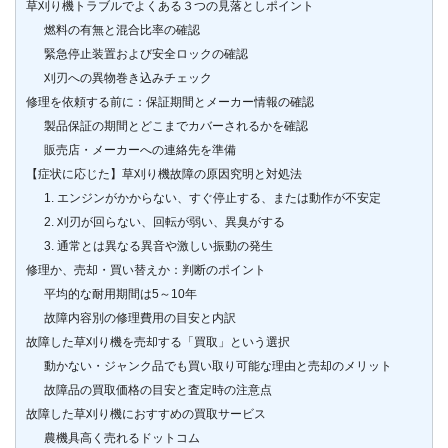
草刈り機トラブルでよくある３つの見落としポイント
燃料の有無と混合比率の確認
緊急停止装置および安全ロックの確認
刈刃への異物巻き込みチェック
修理を依頼する前に：保証期間とメーカー情報の確認
製品保証の期間とどこまでカバーされるかを確認
販売店・メーカーへの連絡先を準備
【症状に応じた】草刈り機故障の原因究明と対処法
1. エンジンがかからない、すぐ停止する、または動作が不安定
2. 刈刃が回らない、回転が弱い、異臭がする
3. 通常とは異なる異音や激しい振動の発生
修理か、売却・買い替えか：判断のポイント
平均的な耐用期間は5～10年
故障内容別の修理費用の目安と内訳
故障した草刈り機を売却する「買取」という選択
動かない・ジャンク品でも買い取り可能な理由と売却のメリット
故障品の買取価格の目安と査定時の注意点
故障した草刈り機におすすめの買取サービス
農機具高く売れるドットコム