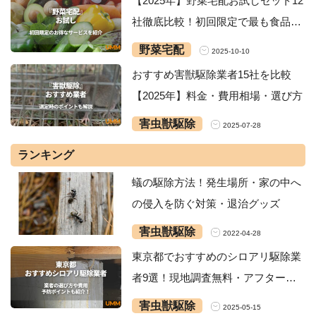
【2025年】野菜宅配お試しセット12
社徹底比較！初回限定で最も食品が
お得なサービスは？
野菜宅配
2025-10-10
おすすめ害獣駆除業者15社を比較
【2025年】料金・費用相場・選び方
害虫獣駆除
2025-07-28
ランキング
蟻の駆除方法！発生場所・家の中へ
の侵入を防ぐ対策・退治グッズ
害虫獣駆除
2022-04-28
東京都でおすすめのシロアリ駆除業
者9選！現地調査無料・アフターサ
ポート付きの業者も紹介！
害虫獣駆除
2025-05-15