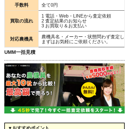
手数料
全て0円
1 電話・Web・LINEから査定依頼
買取の流れ
2 査定結果のお知らせ
3 お買取り＆お支払い
農機具名・メーカー・状態問わず査定して
対応農機具
まずはお気軽にご依頼ください。
UMM一括見積
▼おすすめポイント