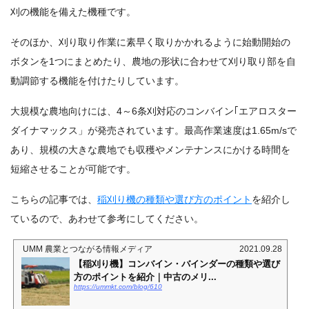
刈の機能を備えた機種です。
そのほか、刈り取り作業に素早く取りかかれるように始動開始の
ボタンを1つにまとめたり、農地の形状に合わせて刈り取り部を自
動調節する機能を付けたりしています。
大規模な農地向けには、4～6条刈対応のコンバイン｢エアロスター
ダイナマックス」が発売されています。最高作業速度は1.65m/sで
あり、規模の大きな農地でも収穫やメンテナンスにかける時間を
短縮させることが可能です。
こちらの記事では、
稲刈り機の種類や選び方のポイント
を紹介し
ているので、あわせて参考にしてください。
UMM 農業とつながる情報メディア
2021.09.28
【稲刈り機】コンバイン・バインダーの種類や選び
方のポイントを紹介｜中古のメリ...
https://ummkt.com/blog/610