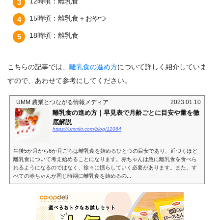
12時頃：離乳食
15時頃：離乳食＋おやつ
18時頃：離乳食
こちらの記事では、
離乳食の進め方
について詳しく紹介していま
すので、あわせて参考にしてください。
UMM 農業とつながる情報メディア
2023.01.10
離乳食の進め方｜早見表で月齢ごとに目安や量を徹
底解説
https://ummkt.com/blog/12064
生後5か月から6か月ごろは離乳食を始めるひとつの目安であり、近づくほど
離乳食について考え始めることになります。赤ちゃんは急に離乳食を食べら
れるようになるのではなく、徐々に慣らしていく必要があります。また、す
べての赤ちゃんが同じ時期に離乳食を始めるの...