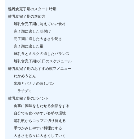
離乳食完了期のスタート時期
離乳食完了期の進め方
離乳食完了期に与えていい食材
完了期に適した味付け
完了期に適した大きさや硬さ
完了期に適した量
離乳食とミルクの適したバランス
離乳食完了期の1日のスケジュール
離乳食完了期のおすすめ献立メニュー
わかめうどん
米粉とバナナの蒸しパン
ニラチヂミ
離乳食完了期のポイント
食事に興味をもたせる会話をする
自分でも食べやすい姿勢や環境
哺乳瓶からコップに切り替える
手づかみしやすい料理にする
大きさを徐々に大きくしていく