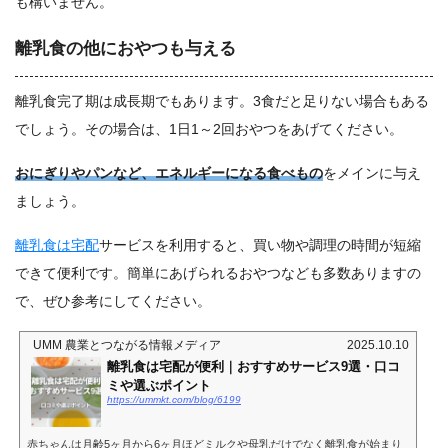
も構いません。
離乳食の他におやつも与える
離乳食完了期は成長期でもあります。3食だと足りない場合もある
でしょう。その場合は、1日1～2回おやつをあげてください。
おにぎりやパンなど、エネルギーになる食べもの
をメインに与え
ましょう。
離乳食は宅配
サービスを利用すると、買い物や調理の時間が短縮
できて便利です。簡単にあげられるおやつなども多数ありますの
で、ぜひ参考にしてください。
UMM 農業とつながる情報メディア
2025.10.10
離乳食は宅配が便利｜おすすめサービス9選・口コ
ミや選ぶポイント
https://ummkt.com/blog/6199
赤ちゃんは月齢5ヶ月から6ヶ月ほどミルクや母乳だけでなく離乳食が始まり