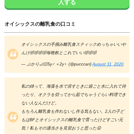
入する
オイシックスの離乳食の口コミ
オイシックスの手掴み離乳食スティックめっちゃいいや
んけ🤣🤣🤣🤣毎晩軟とこれでいい🤣🤣🤣
— ぷかり🦶🏻5y♂＋2y♀ (@pucccari)
August 31, 2020
私の姉って、海藻を水で戻すときに袋ごと水に入れて待
ったり、オクラを切ってから茹でちゃうぐらい料理でき
ない人なんだけど。
もちろん離乳食も作れないし作る気もない。2人の子ど
もはBFとオイシックスの離乳食で育ったけどすごい元
気！私もその適当さを見習おうと思った😮