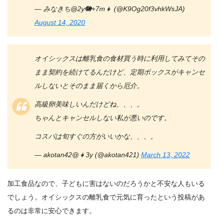
— みなきち@2y🐘+7m👧 (@K9Og20f3vhkWsJA)
August 14, 2020
オイシックスは離乳食の食材買う時に利用してみてその
まま契約を続けてるんだけど、定期ボックスがキャンセ
ルしないとそのまま届くから厄介。
高級卵美味しいんだけどね、、、。
ちゃんとキャンセルしない私が悪いのです。
コスパは旬すぐの方がいいかな、、、。
— akotan42@👧3y (@akotan421)
March 13, 2022
加工食品なので、子どもに害はないのだろうかと不安な人もいる
でしょう。オイシックスの離乳食で元気に育ったという投稿があ
るのは非常に安心できます。