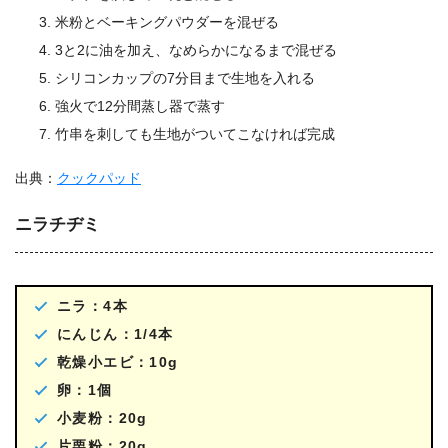
米粉とベーキングパウダーを混ぜる
3と2に油を加え、なめらかになるまで混ぜる
シリコンカップの7分目まで生地を入れる
強火で12分間蒸し器で蒸す
竹串を刺しても生地がついてこなければ完成
出典：
クックパッド
ニラチヂミ
ニラ：4本
にんじん：1/4本
乾燥小エビ：10g
卵：1個
小麦粉：20g
片栗粉：20g