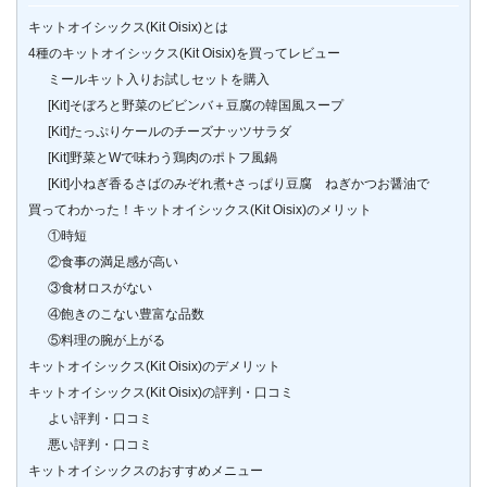
キットオイシックス(Kit Oisix)とは
4種のキットオイシックス(Kit Oisix)を買ってレビュー
ミールキット入りお試しセットを購入
[Kit]そぼろと野菜のビビンバ＋豆腐の韓国風スープ
[Kit]たっぷりケールのチーズナッツサラダ
[Kit]野菜とWで味わう鶏肉のポトフ風鍋
[Kit]小ねぎ香るさばのみぞれ煮+さっぱり豆腐 ねぎかつお醤油で
買ってわかった！キットオイシックス(Kit Oisix)のメリット
①時短
②食事の満足感が高い
③食材ロスがない
④飽きのこない豊富な品数
⑤料理の腕が上がる
キットオイシックス(Kit Oisix)のデメリット
キットオイシックス(Kit Oisix)の評判・口コミ
よい評判・口コミ
悪い評判・口コミ
キットオイシックスのおすすめメニュー