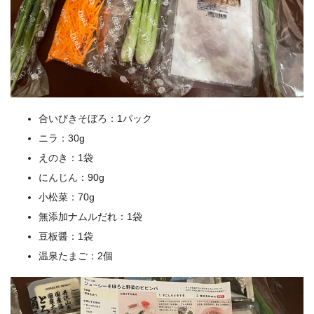
合いびきそぼろ：1パック
ニラ：30g
えのき：1袋
にんじん：90g
小松菜：70g
無添加ナムルだれ：1袋
豆板醤：1袋
温泉たまご：2個