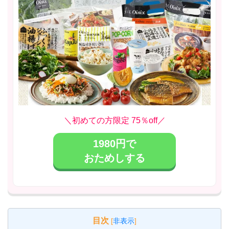
＼初めての方限定 75％off／
1980円で
おためしする
目次
[
非表示
]