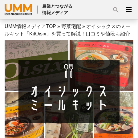
農業とつながる
情報メディア
UMM情報メディアTOP
»
野菜宅配
»
オイシックスのミー
ルキット「KitOisix」を買って解説！口コミや値段も紹介