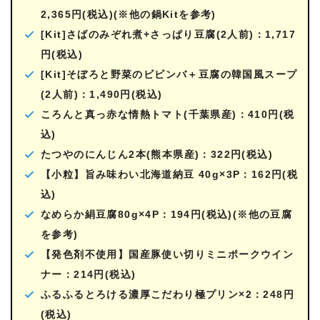
2,365円(税込)(※他の鍋Kitを参考)
[Kit]さばのみぞれ煮+さっぱり豆腐(2人前)：1,717
円(税込)
[Kit]そぼろと野菜のビビンバ＋豆腐の韓国風スープ
(2人前)：1,490円(税込)
ころんと真っ赤な情熱トマト(千葉県産)：410円(税
込)
たつやのにんじん2本(熊本県産)：322円(税込)
【小粒】旨み味わい北海道納豆 40g×3P：162円(税
込)
なめらか絹豆腐80g×4P：194円(税込)(※他の豆腐
を参考)
【発色剤不使用】国産豚使い切りミニポークウイン
ナー：214円(税込)
ふるふるとろける濃厚こだわり極プリン×2：248円
(税込)