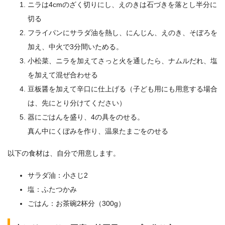
ニラは4cmのざく切りにし、えのきは石づきを落とし半分に
切る
フライパンにサラダ油を熱し、にんじん、えのき、そぼろを
加え、中火で3分間いためる。
小松菜、ニラを加えてさっと火を通したら、ナムルだれ、塩
を加えて混ぜ合わせる
豆板醤を加えて辛口に仕上げる（子ども用にも用意する場合
は、先にとり分けてください）
器にごはんを盛り、4の具をのせる。
真ん中にくぼみを作り、温泉たまごをのせる
以下の食材は、自分で用意します。
サラダ油：小さじ2
塩：ふたつかみ
ごはん：お茶碗2杯分（300g）