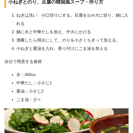
小ねぎとのり、豆腐の韓国風スープ・作り方
ねぎは洗い、小口切りにする。豆腐を1cm大に切り、鍋に入
れる
鍋に水と中華だしを加え、中火にかける
沸騰したら弱火にして、のりを小さくちぎって加える。
小ねぎと醤油を入れ、香り付けにごま油を加える
自分で用意する食材
水：400cc
中華だし：小さじ1
醤油：小さじ2
ごま油：少々