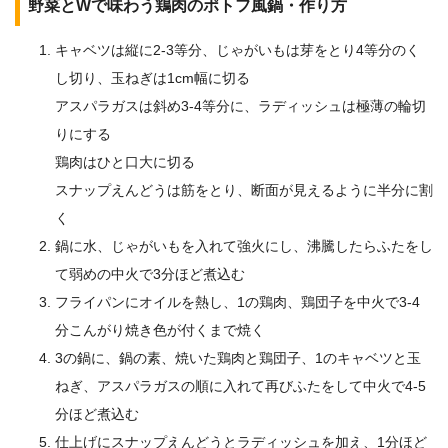
野菜とWで味わう鶏肉のポトフ風鍋・作り方
キャベツは縦に2-3等分、じゃがいもは芽をとり4等分のく
し切り、玉ねぎは1cm幅に切る
アスパラガスは斜め3-4等分に、ラディッシュは極薄の輪切
りにする
鶏肉はひと口大に切る
スナップえんどうは筋をとり、断面が見えるように半分に割
く
鍋に水、じゃがいもを入れて強火にし、沸騰したらふたをし
て弱めの中火で3分ほど煮込む
フライパンにオイルを熱し、1の鶏肉、鶏団子を中火で3-4
分こんがり焼き色が付くまで焼く
3の鍋に、鍋の素、焼いた鶏肉と鶏団子、1のキャベツと玉
ねぎ、アスパラガスの順に入れて再びふたをして中火で4-5
分ほど煮込む
仕上げにスナップえんどうとラディッシュを加え、1分ほど