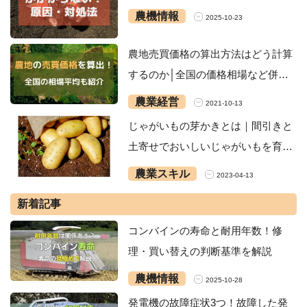
農機情報
2025-10-23
農地売買価格の算出方法はどう計算
するのか│全国の価格相場など併せ
てを解説！
農業経営
2021-10-13
じゃがいもの芽かきとは｜間引きと
土寄せでおいしいじゃがいもを育て
よう
農業スキル
2023-04-13
新着記事
コンバインの寿命と耐用年数！修
理・買い替えの判断基準を解説
農機情報
2025-10-28
発電機の故障症状3つ！故障した発