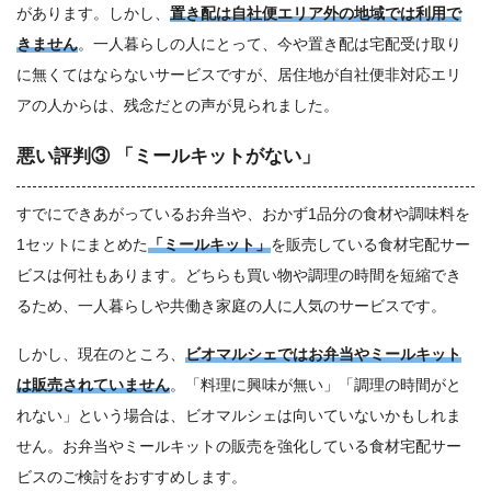
があります。しかし、
置き配は自社便エリア外の地域では利用で
きません
。一人暮らしの人にとって、今や置き配は宅配受け取り
に無くてはならないサービスですが、居住地が自社便非対応エリ
アの人からは、残念だとの声が見られました。
悪い評判③ 「ミールキットがない」
すでにできあがっているお弁当や、おかず1品分の食材や調味料を
1セットにまとめた
「ミールキット」
を販売している食材宅配サー
ビスは何社もあります。どちらも買い物や調理の時間を短縮でき
るため、一人暮らしや共働き家庭の人に人気のサービスです。
しかし、現在のところ、
ビオマルシェではお弁当やミールキット
は販売されていません
。「料理に興味が無い」「調理の時間がと
れない」という場合は、ビオマルシェは向いていないかもしれま
せん。お弁当やミールキットの販売を強化している食材宅配サー
ビスのご検討をおすすめします。