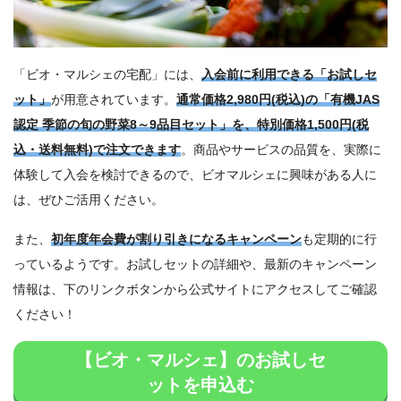
「ビオ・マルシェの宅配」には、
入会前に利用できる「お試しセ
ット」
が用意されています。
通常価格2,980円(税込)の「有機JAS
認定 季節の旬の野菜8～9品目セット」を、特別価格1,500円(税
込・送料無料)で注文できます
。商品やサービスの品質を、実際に
体験して入会を検討できるので、ビオマルシェに興味がある人に
は、ぜひご活用ください。
また、
初年度年会費が割り引きになるキャンペーン
も定期的に行
っているようです。お試しセットの詳細や、最新のキャンペーン
情報は、下のリンクボタンから公式サイトにアクセスしてご確認
ください！
【ビオ・マルシェ】のお試しセ
ットを申込む