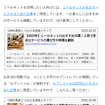
ミールキットを活用したい人向けには、
ミールキットがあるサー
ビスをまとめた記事
をご用意しています。一人暮らしにおすすめ
のサービスも掲載していますので、ぜひ参考にしてください。
UMM 農業とつながる情報メディア
2025.10.10
【2023年】ミールキットのおすすめ16選！人気で安
全なサービスの選び方や特徴を解説
https://ummkt.com/blog/7120
「ミールキット」は、料理の時間を節約したい人におすすめの、【食材＋調
味料＋レシピ】がひとつになった商品です。最近では、多くの食材宅配･通販
会社がミールキットに参入し、多様な商品が展開されています。消費者とし
ては、商品の選択肢が増えるのは喜ばしいこと...
お弁当の宅配では、コンビニ大手のセブンイレブンが展開してい
る「セブンミール」が便利です。
セブンミールの評判などをまと
めた記事
もご用意していますので、こちらもご覧ください。
UMM 農業とつながる情報メディア
2022.03.08