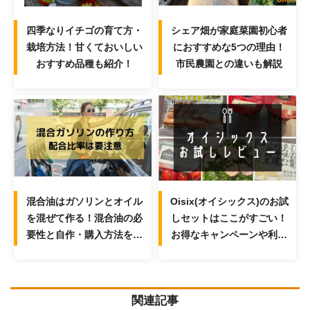
四季なりイチゴの育て方・
シェア畑が家庭菜園初心者
栽培方法！甘くておいしい
におすすめな5つの理由！
おすすめ品種も紹介！
市民農園との違いも解説
混合油はガソリンとオイル
Oisix(オイシックス)のお試
を混ぜて作る！混合油の必
しセットはここがすごい！
要性と自作・購入方法を解
お得なキャンペーンや利用
説！
時のポイントと注意点を解
説！
関連記事