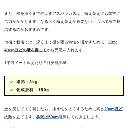
また、根を深くまで伸ばすアスパラガスは、植え替えにも非常に
労力がかかります。なるべく植え替えが必要ない、広い場所で栽
培するのがおすすめです。
地植え栽培では、深くまで根を張る特性を活かすために、
30〜
40cmほどの溝を掘って
から元肥を入れます。
1平方メートルあたりの目安施肥量
堆肥：3kg
化成肥料：150g
土を戻してよく耕したら、排水性をよくするために高さ
20cmほど
の畝
を立てます。
株間は50cm
確保しておきましょう。