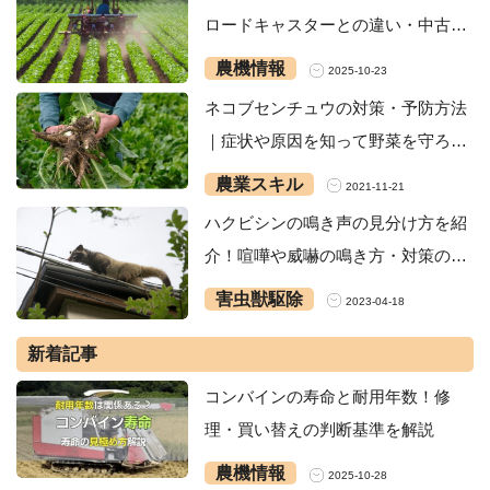
ロードキャスターとの違い・中古購
入
農機情報
2025-10-23
ネコブセンチュウの対策・予防方法
｜症状や原因を知って野菜を守ろ
う！
農業スキル
2021-11-21
ハクビシンの鳴き声の見分け方を紹
介！喧嘩や威嚇の鳴き方・対策の方
法
害虫獣駆除
2023-04-18
新着記事
コンバインの寿命と耐用年数！修
理・買い替えの判断基準を解説
農機情報
2025-10-28