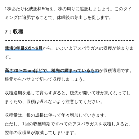
1株あたり化成肥料50gを、株の周りに追肥しましょう。このタイ
ミングに追肥することで、休眠後の芽出しを促します。
7：収穫
栽培3年目の5〜6月
から、いよいよアスパラガスの収穫が始まりま
す。
高さ20〜25cmほどで、穂先の締まっているもの
が収穫適期です。
根元からハサミで切って収穫しましょう。
収穫適期を逃して育ちすぎると、穂先が開いて味が悪くなってし
まうため、収穫は遅れないよう注意してください。
収穫量は、根の成長に伴って年々増加していきます。
ただし、1回の収穫時期ですべてのアスパラガスを収穫しきると、
翌年の収穫量が激減してしまいます。