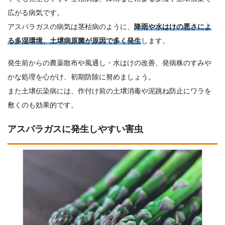
広がる病気です。
アスパラガスの病気は茎枯病のように、
降雨や水はけの悪さによ
る多湿環境、土壌病原菌が原因で多く発生
します。
発生前からの農薬散布や風通し・水はけの改善、発病株のすみや
かな処理を心がけ、初期防除に努めましょう。
また土壌伝染病には、作付け前の土壌消毒や泥跳ね防止にワラを
敷くのも効果的です。
アスパラガスに発生しやすい害虫