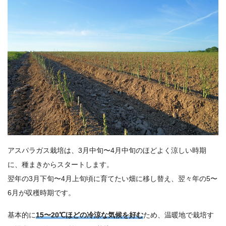
アスパラガス栽培は、3月中旬〜4月中旬のほどよく涼しい時期
に、種まきからスタートします。
翌年の3月下旬〜4月上旬頃に育てたい畑に移し替え、翌々年の5〜
6月が収穫時期です。
基本的に
15〜20℃ほどの冷涼な気候を好む
ため、温暖地で栽培す