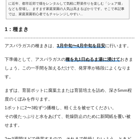
に近年、都市近郊で畑をレンタルして気軽に野菜作りを楽しむ「シェア畑」
なども登場し、ますます家庭菜園の人気は高まるばかりです。そこで本記事
では、家庭菜園初心者でもチャレンジしやすい...
1：種まき
アスパラガスの種まきは、
3月中旬〜4月中旬を目安
に行います。
下準備として、アスパラガスの
種を丸1日ぬるま湯に浸けて
おきま
しょう。この一手間を加えるだけで、発芽率が格段によくなりま
す。
まずは、育苗ポットに腐葉土または育苗培土を詰め、深さ5mm程
度のくぼみを作ります。
1ポットに2〜3粒ずつ播種し、軽く土を被せてください。
その後たっぷりと水をあげて、乾燥防止のために新聞紙を覆い被
せます。
2〜3週間ほどで発芽するので、それまで乾燥しないよう、ときど