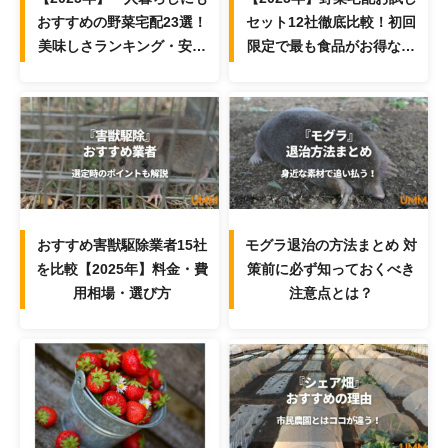
おすすめの野菜宅配23選！
セット12社徹底比較！初回
美味しさランキング・安い
限定で最も食品がお得なサ
サービスを紹介
ービスは？
おすすめ害獣駆除業者15社
モグラ退治の方法まとめ 対
を比較【2025年】料金・費
策前に必ず知っておくべき
用相場・選び方
注意点とは？