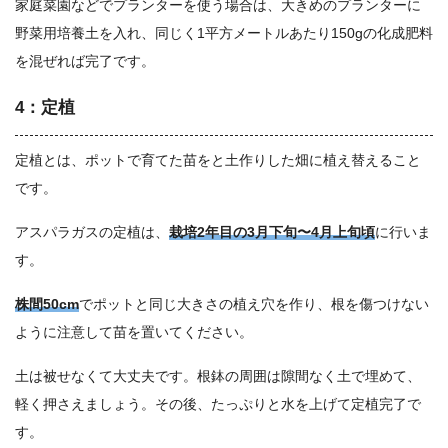
家庭菜園などでプランターを使う場合は、大きめのプランターに
野菜用培養土を入れ、同じく1平方メートルあたり150gの化成肥料
を混ぜれば完了です。
4：定植
定植とは、ポットで育てた苗をと土作りした畑に植え替えること
です。
アスパラガスの定植は、
栽培2年目の3月下旬〜4月上旬頃
に行いま
す。
株間50cm
でポットと同じ大きさの植え穴を作り、根を傷つけない
ように注意して苗を置いてください。
土は被せなくて大丈夫です。根鉢の周囲は隙間なく土で埋めて、
軽く押さえましょう。その後、たっぷりと水を上げて定植完了で
す。