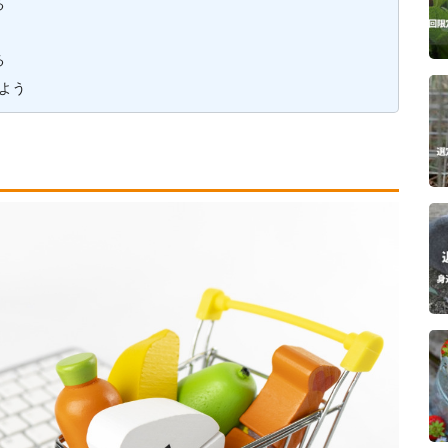
る
る
よう