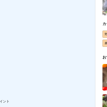
カ
お
イント