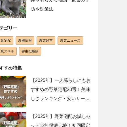
防や対策法
テゴリー
野菜宅配
農機情報
農業経営
農業ニュース
農業スキル
害虫獣駆除
すすめ特集
【2025年】一人暮らしにもお
すすめの野菜宅配23選！美味
しさランキング・安いサービ
スを紹介
【2025年】野菜宅配お試しセ
ット12社徹底比較！初回限定