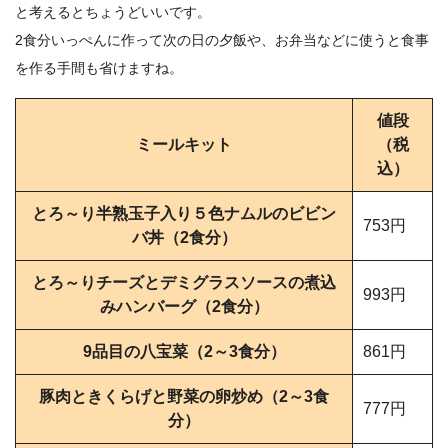
と考えるとちょうどいいです。
2食分いっぺんに作って次の日の夕飯や、お弁当などに使うと食事
を作る手間も省けますね。
値段
ミールキット
（税
込）
とろ～り半熟玉子入り５色ナムルのビビン
753円
バ丼（2食分）
とろ～りチーズとデミグラスソースの煮込
993円
みハンバーグ（2食分）
9品目の八宝菜（2～3食分）
861円
豚肉ときくらげと野菜の卵炒め（2～3食
777円
分）