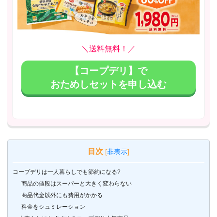
＼送料無料！／
【コープデリ】で
おためしセットを申し込む
目次
[
非表示
]
コープデリは一人暮らしでも節約になる?
商品の値段はスーパーと大きく変わらない
商品代金以外にも費用がかかる
料金をシュミレーション