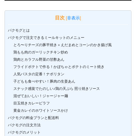
目次
[
非表示
]
パクモグとは
パクモグで注文できるミールキットのメニュー
とろ〜りチーズの豚平焼き＋えだまめとコーンのかき揚げ風
鶏もも肉のガーリックチキン炒め
鶏肉とカラフル野菜の甘酢あん
フライドポテトで作る！かぼちゃとポテトのミート焼き
人気パスタの定番！ナポリタン
子どもも食べやすい！豚肉の生姜あん
スナック感覚でたのしい♪鶏の天ぷら 照り焼きソース
混ぜておいしい！ジャージャー麺
目玉焼きカレーピラフ
黄金カレイのホワイトソースかけ
パクモグの料金プランと配送料
パクモグの注文方法
パクモグのメリット