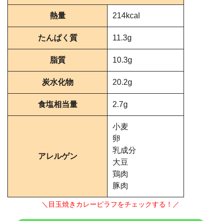
熱量
214kcal
たんぱく質
11.3g
脂質
10.3g
炭水化物
20.2g
食塩相当量
2.7g
小麦
卵
乳成分
アレルゲン
大豆
鶏肉
豚肉
＼目玉焼きカレーピラフをチェックする！／