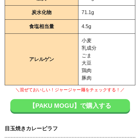
炭水化物
71.1g
食塩相当量
4.5g
小麦
乳成分
ごま
アレルゲン
大豆
鶏肉
豚肉
＼混ぜておいしい！ジャージャー麺をチェックする！／
【PAKU MOGU】で購入する
目玉焼きカレーピラフ