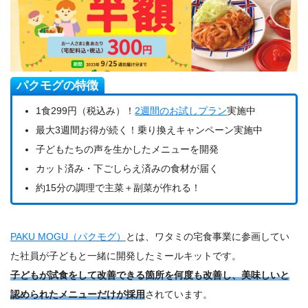
パクモグの特徴
1食299円（税込み）！
2週間のお試しプラン
実施中
最大3週間お得が続く！乗り換えキャンペーン実施中
子どもたちの声を生かしたメニューを開発
カット済み・下ごしらえ済みの食材が届く
約15分の調理で主菜＋副菜が作れる！
PAKU MOGU（パクモグ）
とは、ワタミの宅食事業に参画してい
た社員が子どもと一緒に開発したミールキットです。
子どもが試食をして改善できる箇所を何度も改善し、美味しいと
認められたメニューだけが採用
されています。