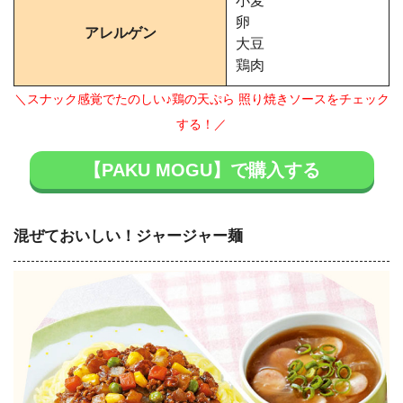
小麦
卵
アレルゲン
大豆
鶏肉
＼スナック感覚でたのしい♪鶏の天ぷら 照り焼きソースをチェック
する！／
【PAKU MOGU】で購入する
混ぜておいしい！ジャージャー麺