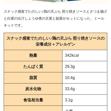
スナック感覚でたのしい♪鶏の天ぷら 照り焼きソースとさつま揚げ
と白菜の出汁しょうゆ煮の主菜と副菜がセットになった、ミール
キットです。
スナック感覚でたのしい♪鶏の天ぷら 照り焼きソースの
栄養成分＋アレルゲン
熱量
342kcal
たんぱく質
29.3g
脂質
10.4g
炭水化物
33.4g
食塩相当量
3.1g