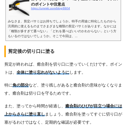
のポイントや注意点
https://ummkt.com/blog/8804
みなさま、剪定バサミはお持ちでしょうか。特手の用途に特化したものから
汎用的に使えるものまでさまざまな種類の剪定バサミがあります。なかには
「種類が多すぎて選べない」「どれを選べばいいのかわからない」という方
もいるのではないでしょうか。そこで今回は、...
剪定後の切り口に塗る
剪定が終われば、癒合剤を切り口に塗っていくだけです。ポイン
トは、
全体に塗り忘れがないように
します。
特に
角の部分
など、塗り残しがあると癒合剤の意味がなくなりま
す。癒合剤は切り口を守るためです。
また、塗ってから時間が経過し、
癒合剤のひびが目立つ場合には
上からさらに塗り直し
ましょう。癒合剤を塗ってすぐに切り口が
塞がるわけではなく、定期的な確認が必要です。