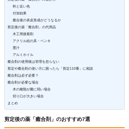
幹と近い色
付加効果
癒合後の表皮形成がどうなるか
剪定後の薬「癒合剤」の代用品
木工用接着剤
アクリル絵の具・ペンキ
墨汁
アルミホイル
癒合剤の使用後は管理を怠らない
剪定や癒合剤の使い方に困ったら「剪定110番」に相談
癒合剤は必ず必要？
癒合剤が必要な場合
木の種類が菌に弱い場合
切り口が大きい場合
まとめ
剪定後の薬「癒合剤」のおすすめ7選