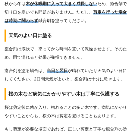
秋から冬は
木が休眠期に入って大きく成長しない
ため、癒合剤で
切り口を塞いでも問題がありません。ただし、
剪定を行った場合
は時期に関わらず
融合剤を塗ってください。
天気のよい日に塗る
癒合剤は液状で、塗ってから時間を置いて乾燥させます。そのた
め、雨で濡れると効果が発揮できません。
癒合剤を塗る場合は、
当日と翌日
が晴れていたり天気のよい日に
してください。2日間天気がよいと、癒合剤は十分に乾きます。
桜の木など病気にかかりやすい木は丁寧に保護する
桜は剪定後に菌が入り、枯れることの多い木です。病気にかかり
やすいことからも、桜の木は剪定を避けることもあります。
もし剪定が必要な場面であれば、正しい剪定と丁寧な癒合剤の塗