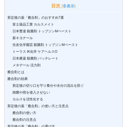
目次
[
非表示
]
剪定後の薬「癒合剤」のおすすめ7選
富士薬品工業 カルスメイト
日本曹達 殺菌剤 トップジンMペースト
新キヨナール
住友化学園芸 殺菌剤 トップジンMペースト
トーラス IK化学 ケアヘルスO
日本農薬 殺菌剤 バッチレート
メネデール 活力剤
癒合剤とは
癒合剤の効果
剪定後の切り口を守り養分や水分の流出を防ぐ
雑菌や雨を侵入させない
カルスを活性化する
剪定後の薬「癒合剤」の使い方と注意点
癒合剤の使い方
癒合剤の注意点
剪定後の薬「癒合剤」の選び方