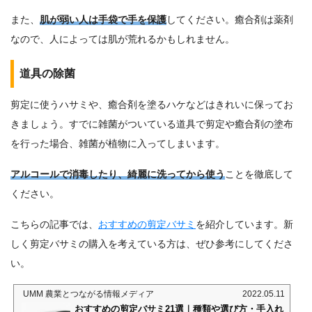
また、
肌が弱い人は手袋で手を保護
してください。癒合剤は薬剤
なので、人によっては肌が荒れるかもしれません。
道具の除菌
剪定に使うハサミや、癒合剤を塗るハケなどはきれいに保ってお
きましょう。すでに雑菌がついている道具で剪定や癒合剤の塗布
を行った場合、雑菌が植物に入ってしまいます。
アルコールで消毒したり、綺麗に洗ってから使う
ことを徹底して
ください。
こちらの記事では、
おすすめの剪定バサミ
を紹介しています。新
しく剪定バサミの購入を考えている方は、ぜひ参考にしてくださ
い。
UMM 農業とつながる情報メディア
2022.05.11
おすすめの剪定バサミ21選｜種類や選び方・手入れ