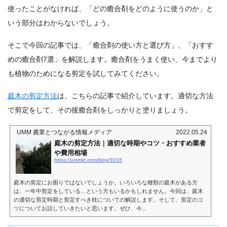
使ったことがなければ、「どの癒合剤をどのように使うのか」と
いう部分はわからないでしょう。
そこで今回の記事では、「癒合剤の使い方と選び方」、「おすす
めの癒合剤7選」を解説します。癒合剤をうまく使い、今までより
も植物のためになる剪定を試してみてください。
庭木の剪定方法
は、こちらの記事で紹介しています。適切な方法
で剪定をして、その後癒合剤をしっかりと塗りましょう。
UMM 農業とつながる情報メディア
2022.05.24
庭木の剪定方法｜適切な時期やコツ・おすすめ業者
や費用相場
https://ummkt.com/blog/9195
庭木の剪定にお困りではないでしょうか。いろいろな種類の庭木がある方
は、一年中剪定をしている…という方もいるかもしれません。今回は、庭木
の適切な剪定時期と剪定すべき枝についての解説します。そして、剪定のコ
ツについてお話していきたいと思います。ぜひ、今...