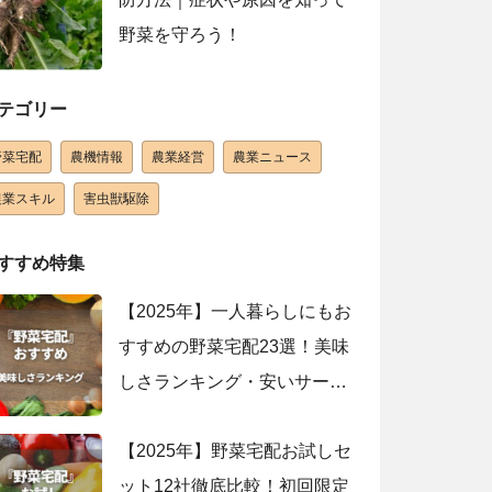
野菜を守ろう！
テゴリー
野菜宅配
農機情報
農業経営
農業ニュース
農業スキル
害虫獣駆除
すすめ特集
【2025年】一人暮らしにもお
すすめの野菜宅配23選！美味
しさランキング・安いサービ
スを紹介
【2025年】野菜宅配お試しセ
ット12社徹底比較！初回限定