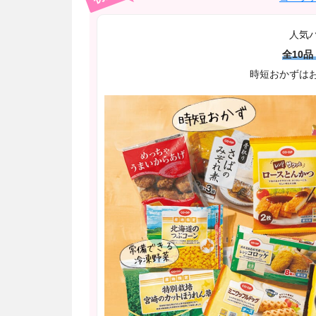
人気
全10品 
時短おかずは