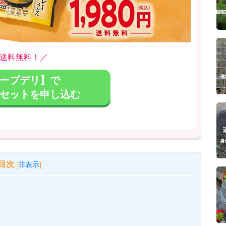
送料無料！／
ープデリ】で
セットを申し込む
目次
[
非表示
]