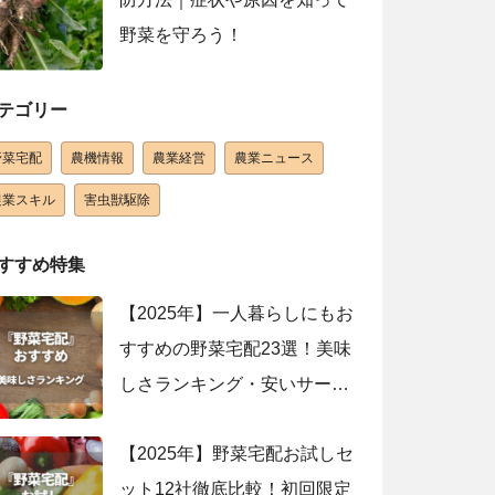
野菜を守ろう！
テゴリー
野菜宅配
農機情報
農業経営
農業ニュース
農業スキル
害虫獣駆除
すすめ特集
【2025年】一人暮らしにもお
すすめの野菜宅配23選！美味
しさランキング・安いサービ
スを紹介
【2025年】野菜宅配お試しセ
ット12社徹底比較！初回限定