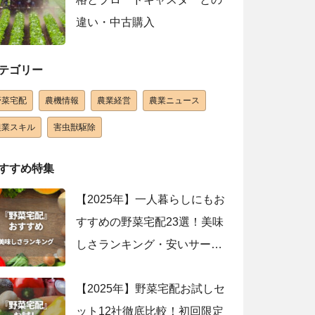
違い・中古購入
テゴリー
野菜宅配
農機情報
農業経営
農業ニュース
農業スキル
害虫獣駆除
すすめ特集
【2025年】一人暮らしにもお
すすめの野菜宅配23選！美味
しさランキング・安いサービ
スを紹介
【2025年】野菜宅配お試しセ
ット12社徹底比較！初回限定