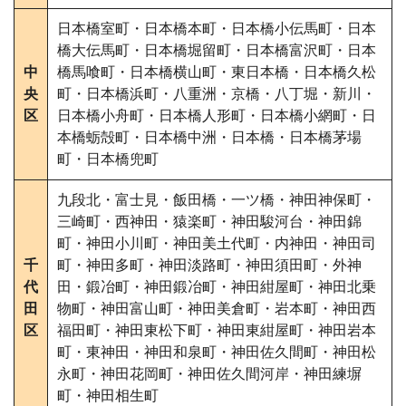
日本橋室町・日本橋本町・日本橋小伝馬町・日本
橋大伝馬町・日本橋堀留町・日本橋富沢町・日本
中
橋馬喰町・日本橋横山町・東日本橋・日本橋久松
央
町・日本橋浜町・八重洲・京橋・八丁堀・新川・
区
日本橋小舟町・日本橋人形町・日本橋小網町・日
本橋蛎殻町・日本橋中洲・日本橋・日本橋茅場
町・日本橋兜町
九段北・富士見・飯田橋・一ツ橋・神田神保町・
三崎町・西神田・猿楽町・神田駿河台・神田錦
町・神田小川町・神田美土代町・内神田・神田司
千
町・神田多町・神田淡路町・神田須田町・外神
代
田・鍛冶町・神田鍛冶町・神田紺屋町・神田北乗
田
物町・神田富山町・神田美倉町・岩本町・神田西
区
福田町・神田東松下町・神田東紺屋町・神田岩本
町・東神田・神田和泉町・神田佐久間町・神田松
永町・神田花岡町・神田佐久間河岸・神田練塀
町・神田相生町