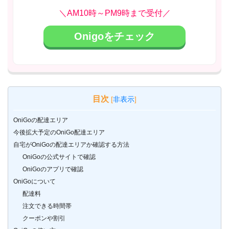
＼AM10時～PM9時まで受付／
Onigoをチェック
目次
[
非表示
]
OniGoの配達エリア
今後拡大予定のOniGo配達エリア
自宅がOniGoの配達エリアか確認する方法
OniGoの公式サイトで確認
OniGoのアプリで確認
OniGoについて
配達料
注文できる時間帯
クーポンや割引