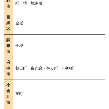
野
町・境・境南町
市
目
黒
全域
区
調
布
全域
市
府
中
朝日町・白糸台・押立町・小柳町
市
小
金
東町
井
市