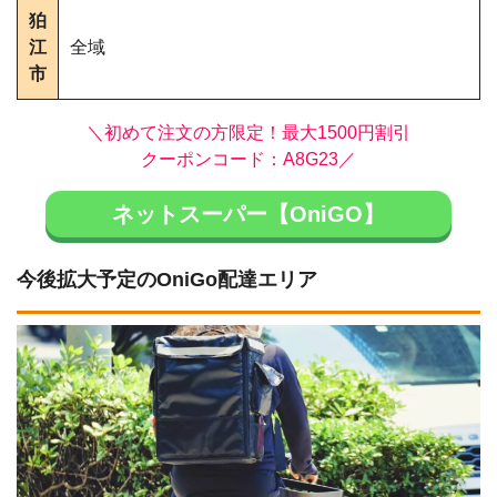
狛
江
全域
市
＼初めて注文の方限定！最大1500円割引
クーポンコード：A8G23／
ネットスーパー【OniGO】
今後拡大予定のOniGo配達エリア