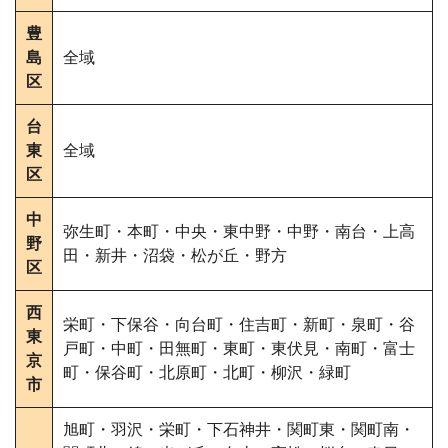
豊
島
全域
区
台
東
全域
区
中
弥生町・本町・中央・東中野・中野・南台・上高
野
田・新井・沼袋・松が丘・野方
区
西
栄町・下保谷・向台町・住吉町・新町・泉町・谷
東
戸町・中町・田無町・東町・東伏見・南町・富士
京
町・保谷町・北原町・北町・柳沢・緑町
市
旭町・羽沢・栄町・下石神井・関町東・関町南・