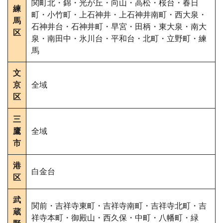
関町北・錦・光が丘・向山・高松・桜台・春日
練
町・小竹町・上石神井・上石神井南町・西大泉・
馬
石神井台・石神井町・早宮・田柄・東大泉・南大
区
泉・南田中・氷川台・平和台・北町・立野町・練
馬
文
京
全域
区
三
鷹
全域
市
港
白金台
区
武
関前・吉祥寺東町・吉祥寺南町・吉祥寺北町・吉
蔵
祥寺本町・御殿山・西久保・中町・八幡町・緑