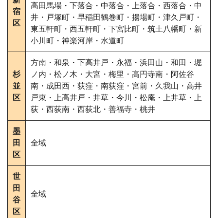
高田馬場・下落合・中落合・上落合・西落合・中
宿
井・戸塚町・早稲田鶴巻町・揚場町・津久戸町・
区
東五軒町・西五軒町・下宮比町・筑土八幡町・新
小川町・神楽河岸・水道町
方南・和泉・下高井戸・永福・浜田山・和田・堀
杉
ノ内・松ノ木・大宮・梅里・高円寺南・阿佐谷
並
南・成田西・荻窪・南荻窪・宮前・久我山・高井
区
戸東・上高井戸・井草・今川・松庵・上井草・上
荻・西荻南・西荻北・善福寺・桃井
墨
田
全域
区
世
田
全域
谷
区