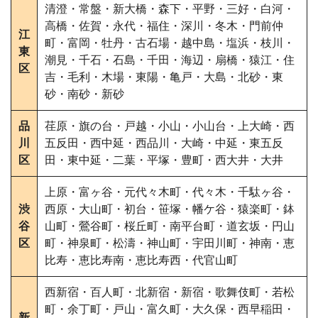
清澄・常盤・新大橋・森下・平野・三好・白河・
高橋・佐賀・永代・福住・深川・冬木・門前仲
江
町・富岡・牡丹・古石場・越中島・塩浜・枝川・
東
潮見・千石・石島・千田・海辺・扇橋・猿江・住
区
吉・毛利・木場・東陽・亀戸・大島・北砂・東
砂・南砂・新砂
品
荏原・旗の台・戸越・小山・小山台・上大崎・西
川
五反田・西中延・西品川・大崎・中延・東五反
区
田・東中延・二葉・平塚・豊町・西大井・大井
上原・富ヶ谷・元代々木町・代々木・千駄ヶ谷・
渋
西原・大山町・初台・笹塚・幡ケ谷・猿楽町・鉢
谷
山町・鶯谷町・桜丘町・南平台町・道玄坂・円山
区
町・神泉町・松濤・神山町・宇田川町・神南・恵
比寿・恵比寿南・恵比寿西・代官山町
西新宿・百人町・北新宿・新宿・歌舞伎町・若松
町・余丁町・戸山・富久町・大久保・西早稲田・
新