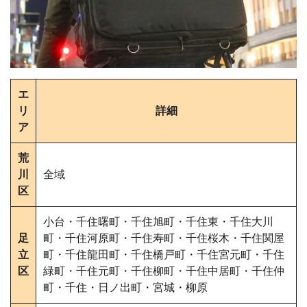
エ
リ
詳細
ア
荒
川
全域
区
小台・千住曙町・千住旭町・千住東・千住大川
足
町・千住河原町・千住寿町・千住桜木・千住関屋
立
町・千住龍田町・千住橋戸町・千住宮元町・千住
区
緑町・千住元町・千住柳町・千住中居町・千住仲
町・千住・日ノ出町・宮城・柳原