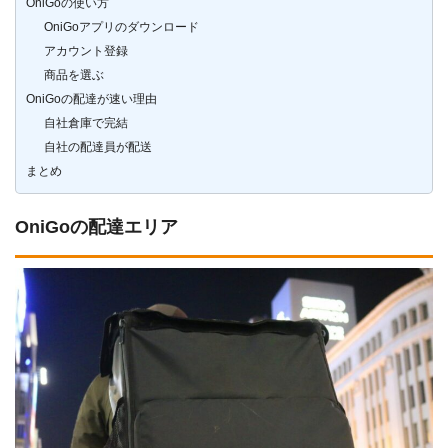
OniGoの使い方
OniGoアプリのダウンロード
アカウント登録
商品を選ぶ
OniGoの配達が速い理由
自社倉庫で完結
自社の配達員が配送
まとめ
OniGoの配達エリア