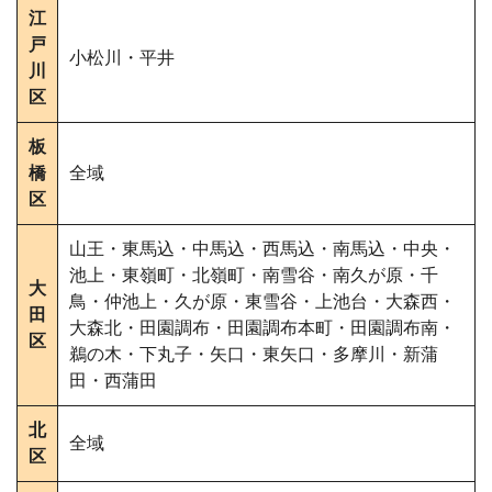
江
戸
小松川・平井
川
区
板
橋
全域
区
山王・東馬込・中馬込・西馬込・南馬込・中央・
池上・東嶺町・北嶺町・南雪谷・南久が原・千
大
鳥・仲池上・久が原・東雪谷・上池台・大森西・
田
大森北・田園調布・田園調布本町・田園調布南・
区
鵜の木・下丸子・矢口・東矢口・多摩川・新蒲
田・西蒲田
北
全域
区