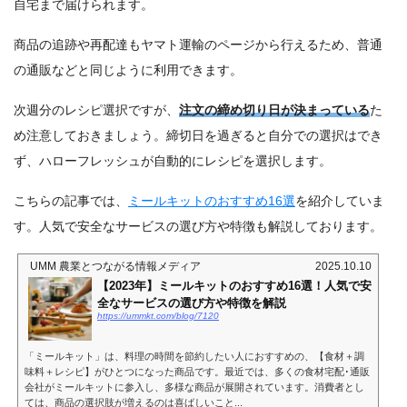
自宅まで届けられます。
商品の追跡や再配達もヤマト運輸のページから行えるため、普通
の通販などと同じように利用できます。
次週分のレシピ選択ですが、
注文の締め切り日が決まっている
た
め注意しておきましょう。締切日を過ぎると自分での選択はでき
ず、ハローフレッシュが自動的にレシピを選択します。
こちらの記事では、
ミールキットのおすすめ16選
を紹介していま
す。人気で安全なサービスの選び方や特徴も解説しております。
UMM 農業とつながる情報メディア
2025.10.10
【2023年】ミールキットのおすすめ16選！人気で安
全なサービスの選び方や特徴を解説
https://ummkt.com/blog/7120
「ミールキット」は、料理の時間を節約したい人におすすめの、【食材＋調
味料＋レシピ】がひとつになった商品です。最近では、多くの食材宅配･通販
会社がミールキットに参入し、多様な商品が展開されています。消費者とし
ては、商品の選択肢が増えるのは喜ばしいこと...