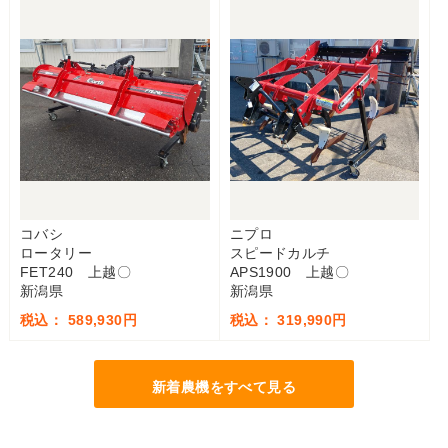
コバシ
ニプロ
ロータリー
スピードカルチ
FET240 上越〇
APS1900 上越〇
新潟県
新潟県
税込： 589,930円
税込： 319,990円
新着農機をすべて見る