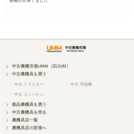
整備が出来てました
岡山県／
ツカサ商会 津山営業所
埼玉県／
株式会社トミタモータース
中古農機市場UMM（旧JUM）
中古農機具を買う
三重県／
株式会社 ケイ・エス・エンタープライズ
・ 中古 トラクター
・ 中古 田植機
・ 中古 コンバイン
新品農機具を買う
中古農機具を売る
農機具店一覧
農機具店の皆様へ