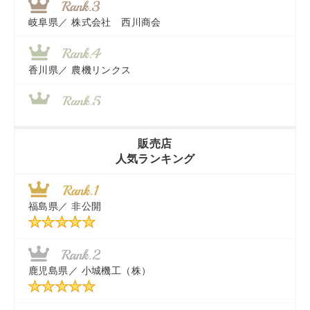
岐阜県／
株式会社 西川商会
香川県／
農機リンクス
山梨県／
株式会社 ヨダ兄弟商会
販売店
人気ランキング
茨城県／
近江商事合同会社：「茨城中古農建機販売」
福島県／
非公開
千葉県／
株式会社テクノ・タカ
福岡県／
株式会社カドワキ機械（旧ナカガワ農機商会）
鹿児島県／
小城機工（株）
東京都／
株式会社マーケットエンタープライズ