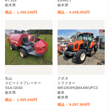
RTS18
EG441Y
栃木県
栃木県
税込： 1,430,000円
税込： 4,059,000円
丸山
クボタ
スピードスプレーヤー
トラクター
SSA-G550
MR1050HQMAXWUPC3
栃木県
岐阜
岐阜県
税込： 1,925,000円
税込： 9,897,800円