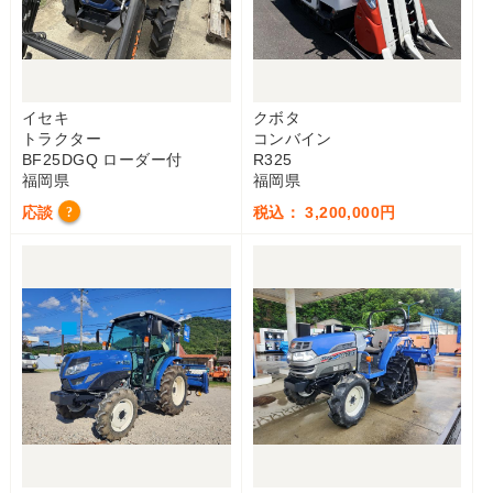
イセキ
クボタ
トラクター
コンバイン
BF25DGQ ローダー付
R325
福岡県
福岡県
応談
税込： 3,200,000円
?