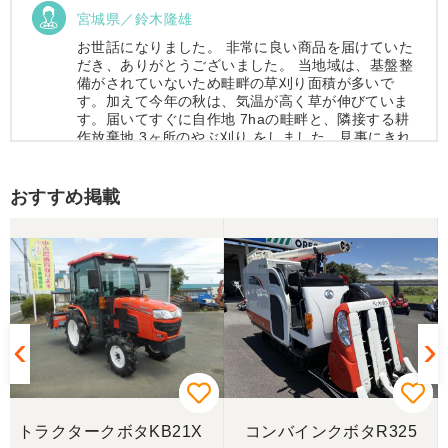
宮城県／鈴木隆雄
お世話になりました。 非常に良い商品を届けていた
だき、ありがとうございました。 当地域は、基盤整
備がされていないため畦畔の草刈り面積が多いで
す。加えて今年の秋は、気温が高く草が伸びていま
す。届いてすぐに自作地 7haの畦畔と、隣接する耕
作放棄地 3ヶ所のやぶ刈り をしました。見事にきれ
いに仕上がりました。
おすすめ掲載
宮城県／木下健一
本当にお世話になりました。とにかく対応が素晴ら
しかったです。助かりました。 必要な農機具があっ
たら、まずチェックしようと思っています。 ありが
とうございました。
トラクタークボタKB21X
コンバインクボタR325