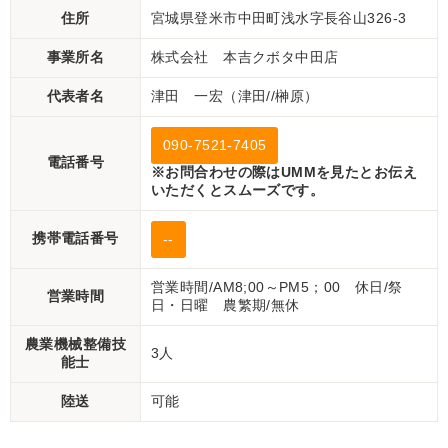
住所
宮城県登米市中田町浅水字長谷山326-3
事業所名
株式会社 本吉クボタ中田店
代表者名
津田 一宏（津田//榊原）
090-7521-7405
電話番号
※お問合わせの際はUMMを見たとお伝え
いただくとスムーズです。
携帯電話番号
--
営業時間/AM8;00～PM5；00 休日/祭
営業時間
日・日曜 農繁期/無休
農業機械整備技
3人
能士
陸送
可能