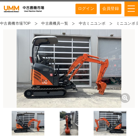
ログイン
会員登録
中古農機市場TOP
中古農機具一覧
中古ミニユンボ
ミニユンボ 日