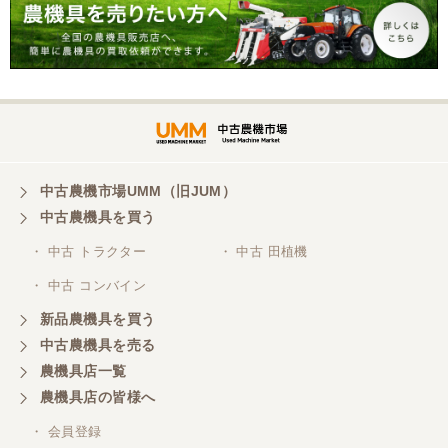
中古農機市場UMM（旧JUM）
中古農機具を買う
・ 中古 トラクター
・ 中古 田植機
・ 中古 コンバイン
新品農機具を買う
中古農機具を売る
農機具店一覧
農機具店の皆様へ
・ 会員登録