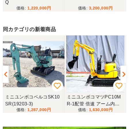
Q
1,220,000
3,200,000
同カテゴリの新着商品
-
ミニユンボコベルコSK10
ミニユンボコマツPC10M
SR(19203-3)
R-1配管 倍速 アーム内蔵
1,287,000
1,630,000
ブレーカー 可変脚 ゴムキ
ャタ仕様！