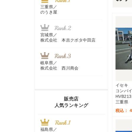
三重県／
のうき屋
宮城県／
株式会社 本吉クボタ中田店
岐阜県／
株式会社 西川商会
イセキ
コンバ
香川県／
HVB213
農機リンクス
販売店
三重県
人気ランキング
税込： 4
山梨県／
株式会社 ヨダ兄弟商会
福島県／