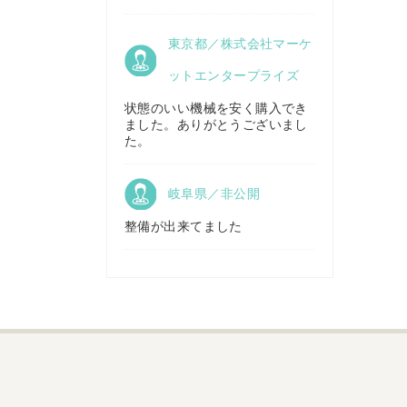
京都府／
東京都／株式会社マーケ
株式会社キリノ
秋田県／
TMKトレーディング株式会社
ットエンタープライズ
状態のいい機械を安く購入でき
ました。ありがとうございまし
福島県／
た。
(有)草野商事
岐阜県／非公開
整備が出来てました
山形県／
株式会社ノーキステージ
岡山県／
ツカサ商会 津山営業所