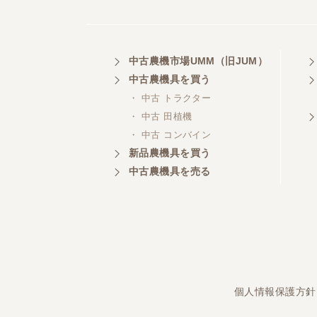
埼玉県／
中古農機市場UMM（旧JUM）
株式会社トミタモータース
中古農機具を買う
・ 中古 トラクター
・ 中古 田植機
・ 中古 コンバイン
三重県／
株式会社 ケイ・エス・エンタ
新品農機具を買う
ープライズ
中古農機具を売る
個人情報保護方針