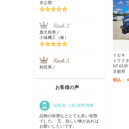
非公開
茨城県／
近江商事合同会社：「茨城中古
農建機販売」
鹿児島県／
小城機工（株）
千葉県／
株式会社テクノ・タカ
イセキ
トラク
NT433F
秋田県／
京都府
TMKトレーディング株式会社
福岡県／
税込： 4,
株式会社カドワキ機械（旧ナカ
お客様の声
ガワ農機商会）
香川県／
福島県／(有)草野商事
農機リンクス
東京都／
株式会社マーケットエンタープ
品物の状態などとても良い状態
ライズ
でした。 又、欲しい物があれば
お願いしたいです。