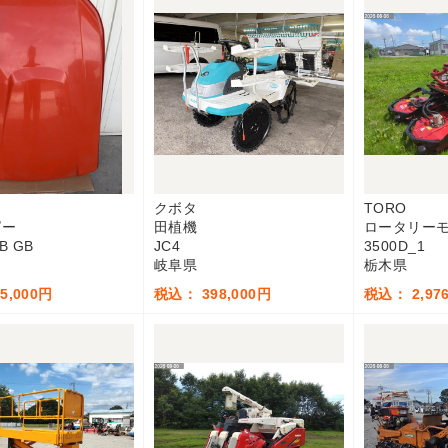
クボタ
TORO
ピー
田植機
ロータリー
JB GB
JC4
3500D_1
岐阜県
栃木県
5,000円
税込： 398,000円
税込： 2,976