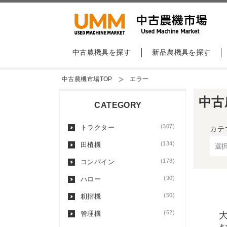
中古農機具を探す
新品農機具を探す
中古農機市場TOP
エラー
中古
CATEGORY
(307)
トラクター
カテ
(134)
田植機
(178)
コンバイン
(90)
ハロー
(50)
籾摺機
(62)
管理機