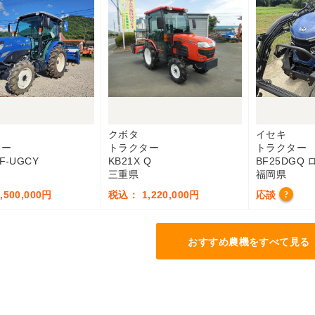
クボタ
イセキ
ター
トラクター
トラクター
F-UGCY
KB21X Q
BF25DGQ
三重県
福岡県
500,000円
税込： 1,220,000円
応談
?
おすすめ農機をすべて見る