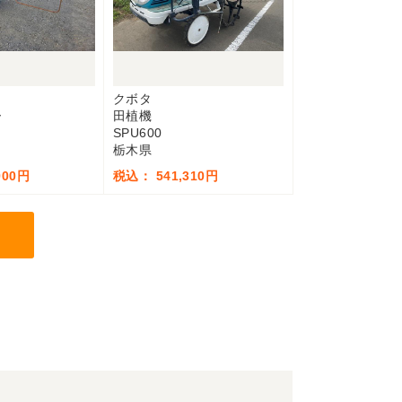
クボタ
ー
田植機
SPU600
栃木県
900円
税込： 541,310円