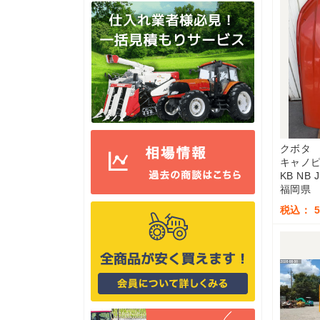
クボタ
キャノ
KB NB 
福岡県
税込： 5