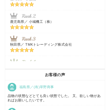
千葉県／
株式会社テクノ・タカ
福岡県／
株式会社カドワキ機械（旧ナカガワ農機商会）
鹿児島県／
小城機工（株）
東京都／
株式会社マーケットエンタープライズ
秋田県／
TMKトレーディング株式会社
秋田県／
TMKトレーディング株式会社
香川県／
農機リンクス
お客様の声
福島県／(有)草野商事
京都府／
株式会社キリノ
品物の状態などとても良い状態でした。 又、欲しい物があ
ればお願いしたいです。