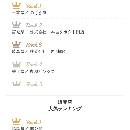
三重県／
のうき屋
宮城県／
株式会社 本吉クボタ中田店
岐阜県／
株式会社 西川商会
香川県／
農機リンクス
山梨県／
株式会社 ヨダ兄弟商会
販売店
人気ランキング
茨城県／
近江商事合同会社：「茨城中古農建機販売」
福島県／
非公開