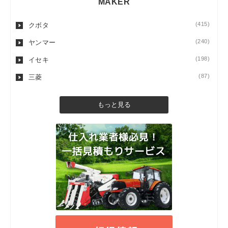
MAKER
(415)
クボタ
(240)
ヤンマー
(198)
イセキ
(87)
三菱
もっと見る