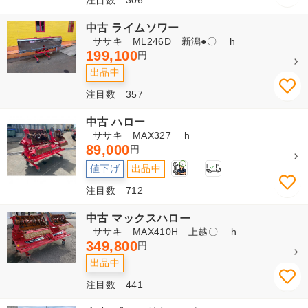
中古 ライムソワー
ササキ ML246D 新潟●〇 h
199,100
円
出品中
注目数 357
中古 ハロー
ササキ MAX327 h
89,000
円
2
値下げ
出品中
注目数 712
中古 マックスハロー
ササキ MAX410H 上越〇 h
349,800
円
出品中
注目数 441