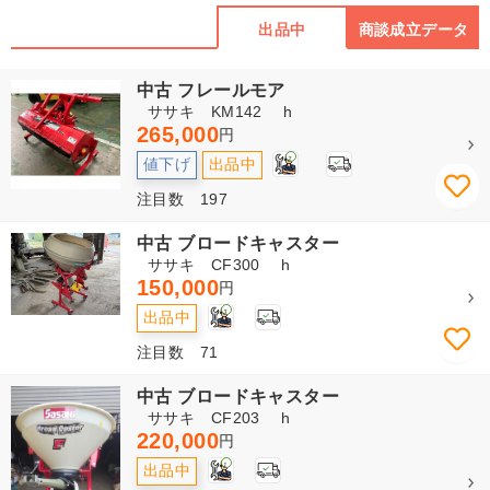
出品中
商談成立データ
中古 フレールモア
ササキ KM142 h
265,000
円
2
値下げ
出品中
注目数 197
中古 ブロードキャスター
ササキ CF300 h
150,000
円
3
出品中
注目数 71
中古 ブロードキャスター
ササキ CF203 h
220,000
円
1
出品中