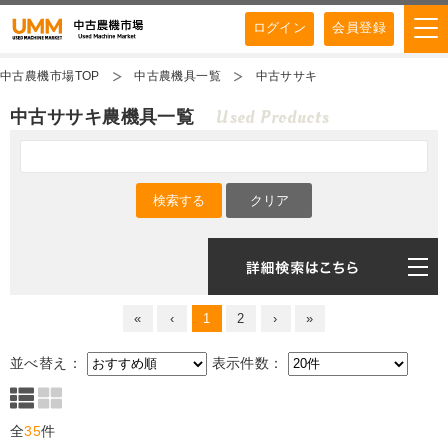
ログイン
会員登録
中古農機市場TOP
中古農機具一覧
中古ササキ
Used Products
中古ササキ農機具一覧
«
‹
1
2
›
»
並べ替え：
表示件数：
全
35
件