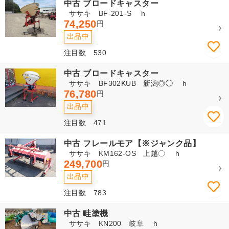
中古 ブロードキャスター
ササキ BF-201-S h
74,250
円
出品中
注目数 530
中古 ブロードキャスター
ササキ BF302KUB 新潟◎◯ h
76,780
円
出品中
注目数 471
中古 フレールモア【※ジャンク品】
ササキ KM162-OS 上越〇 h
249,700
円
出品中
注目数 783
中古 畦塗機
ササキ KN200 岐阜 h