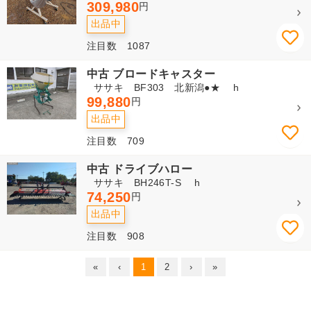
309,980
円
出品中
注目数 1087
中古 ブロードキャスター
ササキ BF303 北新潟●★ h
99,880
円
出品中
注目数 709
中古 ドライブハロー
ササキ BH246T-S h
74,250
円
出品中
注目数 908
«
‹
1
2
›
»