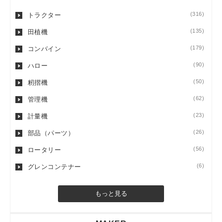
(316)
トラクター
(135)
田植機
(179)
コンバイン
(90)
ハロー
(50)
籾摺機
(62)
管理機
(23)
計量機
(26)
部品（パーツ）
(56)
ロータリー
(6)
グレンコンテナー
もっと見る