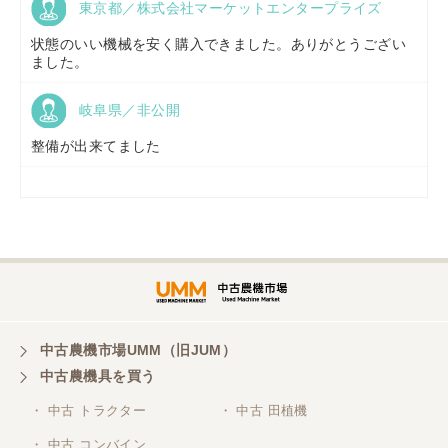
東京都／株式会社マーケットエンタープライズ
福島県／
(有)草野商事
状態のいい機械を安く購入できました。ありがとうござい
ました。
岐阜県／非公開
山形県／
株式会社ノーキステージ
整備が出来てました
岡山県／
ツカサ商会 津山営業所
埼玉県／
株式会社トミタモータース
中古農機市場UMM（旧JUM）
中古農機具を買う
三重県／
株式会社 ケイ・エス・エンタープライズ
・ 中古 トラクター
・ 中古 田植機
・ 中古 コンバイン