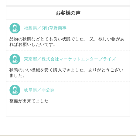
香川県／
農機リンクス
お客様の声
福島県／(有)草野商事
京都府／
株式会社キリノ
品物の状態などとても良い状態でした。 又、欲しい物があ
ればお願いしたいです。
東京都／株式会社マーケットエンタープライズ
福島県／
(有)草野商事
状態のいい機械を安く購入できました。ありがとうござい
ました。
岐阜県／非公開
山形県／
株式会社ノーキステージ
整備が出来てました
岡山県／
ツカサ商会 津山営業所