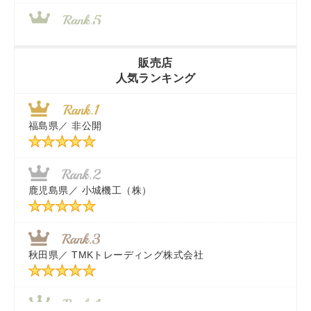
山梨県／
株式会社 ヨダ兄弟商会
販売店
人気ランキング
茨城県／
近江商事合同会社：「茨城中古農建機販売」
福島県／
非公開
千葉県／
株式会社テクノ・タカ
福岡県／
株式会社カドワキ機械（旧ナカガワ農機商会）
鹿児島県／
小城機工（株）
東京都／
株式会社マーケットエンタープライズ
秋田県／
TMKトレーディング株式会社
秋田県／
TMKトレーディング株式会社