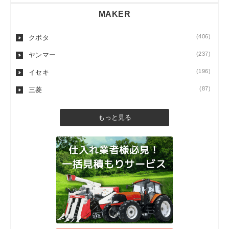
MAKER
(406)
クボタ
(237)
ヤンマー
(196)
イセキ
(87)
三菱
もっと見る