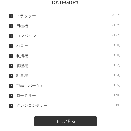
CATEGORY
(307)
トラクター
(132)
田植機
(177)
コンバイン
(90)
ハロー
(50)
籾摺機
(62)
管理機
(23)
計量機
(26)
部品（パーツ）
(55)
ロータリー
(6)
グレンコンテナー
もっと見る