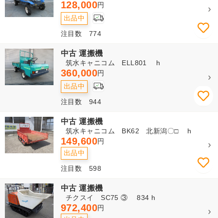
128,000
円
出品中
注目数 774
中古 運搬機
筑水キャニコム ELL801 h
360,000
円
出品中
注目数 944
中古 運搬機
筑水キャニコム BK62 北新潟〇□ h
149,600
円
出品中
注目数 598
中古 運搬機
チクスイ SC75 ③ 834 h
972,400
円