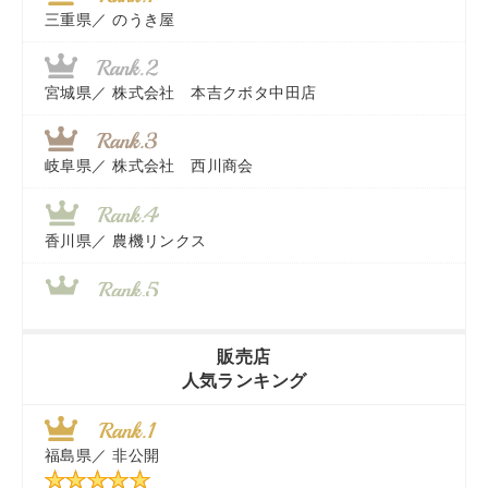
三重県／
のうき屋
宮城県／
株式会社 本吉クボタ中田店
岐阜県／
株式会社 西川商会
香川県／
農機リンクス
山梨県／
株式会社 ヨダ兄弟商会
販売店
人気ランキング
茨城県／
近江商事合同会社：「茨城中古農建機販売」
福島県／
非公開
千葉県／
株式会社テクノ・タカ