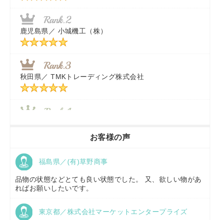
福岡県／
株式会社カドワキ機械（旧ナカガワ農機商会）
鹿児島県／
小城機工（株）
東京都／
株式会社マーケットエンタープライズ
秋田県／
TMKトレーディング株式会社
秋田県／
TMKトレーディング株式会社
香川県／
農機リンクス
お客様の声
福島県／(有)草野商事
京都府／
株式会社キリノ
品物の状態などとても良い状態でした。 又、欲しい物があ
ればお願いしたいです。
東京都／株式会社マーケットエンタープライズ
福島県／
(有)草野商事