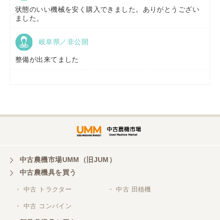
状態のいい機械を安く購入できました。ありがとうござい
ました。
岐阜県／非公開
山形県／
株式会社ノーキステージ
整備が出来てました
岡山県／
ツカサ商会 津山営業所
埼玉県／
株式会社トミタモータース
中古農機市場UMM（旧JUM）
中古農機具を買う
三重県／
株式会社 ケイ・エス・エンタープライズ
・ 中古 トラクター
・ 中古 田植機
・ 中古 コンバイン