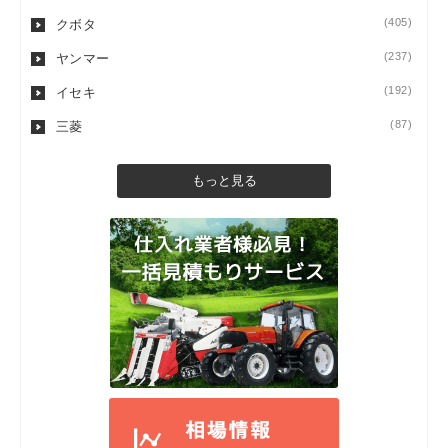
(405)
クボタ
(237)
ヤンマー
(192)
イセキ
(87)
三菱
もっと見る