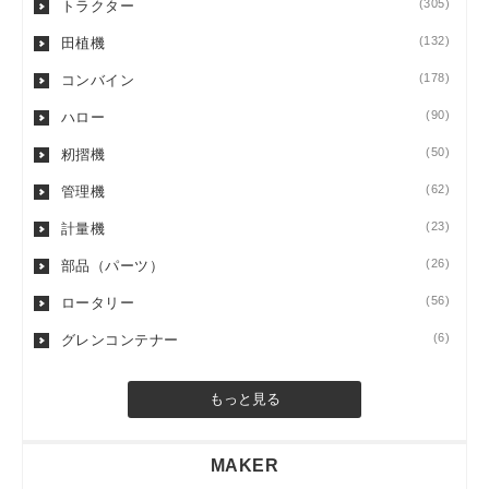
(305)
トラクター
(132)
田植機
(178)
コンバイン
(90)
ハロー
(50)
籾摺機
(62)
管理機
(23)
計量機
(26)
部品（パーツ）
(56)
ロータリー
(6)
グレンコンテナー
もっと見る
MAKER