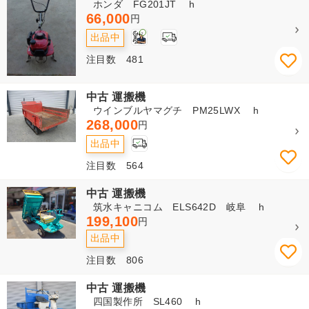
ホンダ FG201JT h
66,000
円
2
出品中
注目数 481
中古 運搬機
ウインブルヤマグチ PM25LWX h
268,000
円
出品中
注目数 564
中古 運搬機
筑水キャニコム ELS642D 岐阜 h
199,100
円
出品中
注目数 806
中古 運搬機
四国製作所 SL460 h