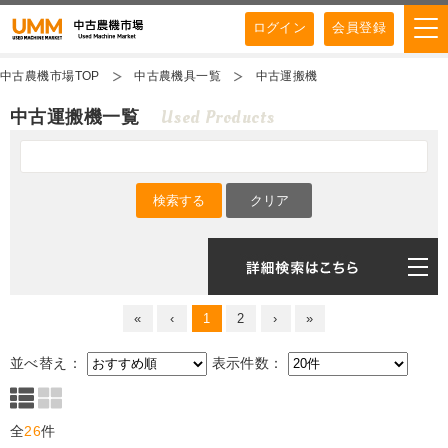
ログイン
会員登録
中古農機市場TOP
中古農機具一覧
中古運搬機
Used Products
中古運搬機一覧
«
‹
1
2
›
»
並べ替え：
表示件数：
全
26
件