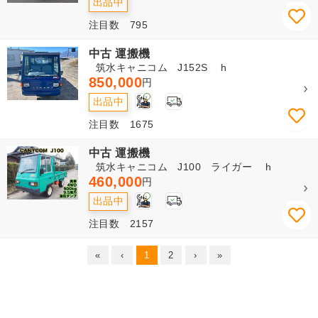
出品中
注目数 795
中古 運搬機
筑水キャニコム J152S h
850,000
円
2
出品中
注目数 1675
中古 運搬機
筑水キャニコム J100 ライガー h
460,000
円
1
出品中
注目数 2157
«
‹
1
2
›
»