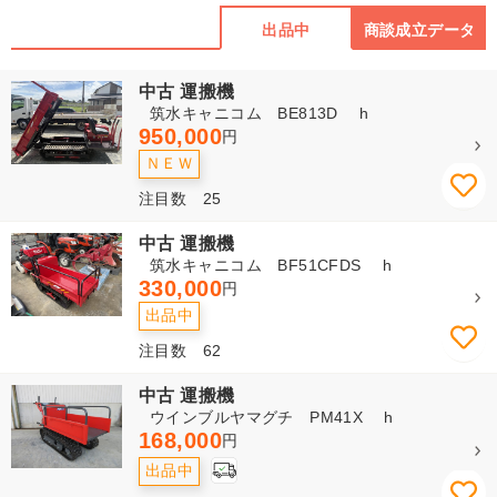
出品中
商談成立データ
中古 運搬機
筑水キャニコム BE813D h
950,000
円
ＮＥＷ
注目数 25
中古 運搬機
筑水キャニコム BF51CFDS h
330,000
円
出品中
注目数 62
中古 運搬機
ウインブルヤマグチ PM41X h
168,000
円
出品中