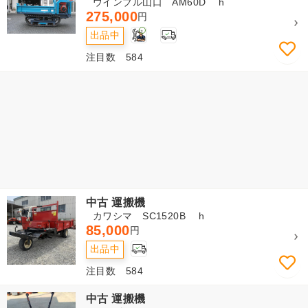
ウインブル山口 AM60D h
275,000
円
3
出品中
注目数 584
中古 運搬機
カワシマ SC1520B h
85,000
円
出品中
注目数 584
中古 運搬機