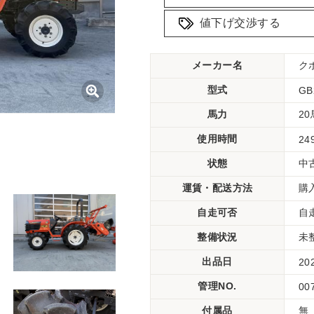
値下げ交渉する
メーカー名
ク
型式
GB
馬力
2
使用時間
24
状態
中
運賃・配送方法
購
自走可否
自
整備状況
未
出品日
20
管理NO.
00
付属品
無