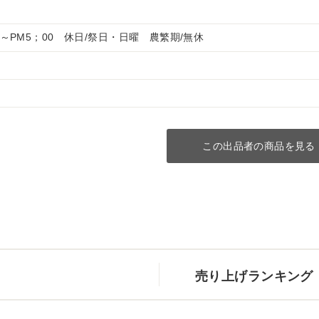
00～PM5；00 休日/祭日・日曜 農繁期/無休
この出品者の商品を見る
売り上げランキング