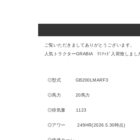
ご覧いただきましてありがとうございます。
人気トラクターGRABIA ﾘﾐﾃｯﾄﾞ入荷致しま
◎型式 GB200LMARF3
◎馬力 20馬力
◎排気量 1123
◎アワー 249
HR(2026.5.30
時点)
◎倍速ターン