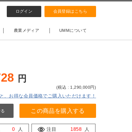
ログイン
会員登録はこちら
農業メディア
UMMについて
728
円
(
税込 : 1,290,000
円)
と、お得な会員価格でご購入いただけます！
この商品を購入する
せる
数
0
人
注目
1858
人