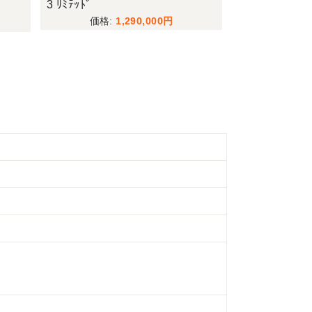
F6
1,950,000