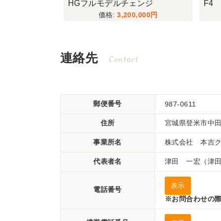
ェンジ
F4
QCR
,000
1,980,000
連絡先
Contact
郵便番号
987-0611
住所
宮城県登米市中田
事業所名
株式会社 本吉
代表者名
津田 一宏（津田
表示
電話番号
※お問合わせの際