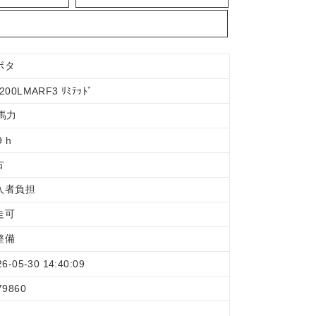
ボタ
200LMARF3 ﾘﾐﾃｯﾄﾞ
0馬力
9 h
古
入者負担
走可
整備
26-05-30 14:40:09
79860