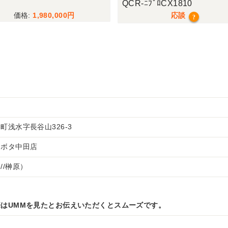
-ﾆﾌﾟﾛCX1810
3 ﾘﾐﾃｯﾄﾞ
応談
1,290,000
?
町浅水字長谷山326-3
クボタ中田店
//榊原）
はUMMを見たとお伝えいただくとスムーズです。