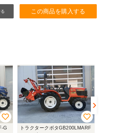
この商品を購入する
せる
ARF
トラクタークボタKL27FQBMAR
ミニユン