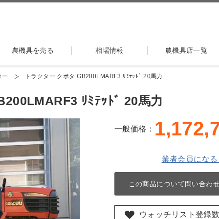
農機具を売る
相場情報
農機具店一覧
ター
トラクター クボタ GB200LMARF3 ﾘﾐﾃｯﾄﾞ 20馬力
0LMARF3 ﾘﾐﾃｯﾄﾞ 20馬力
1,172,
一般価格：
業者会員になる
この商品について問い合わ
ウォッチリスト登録