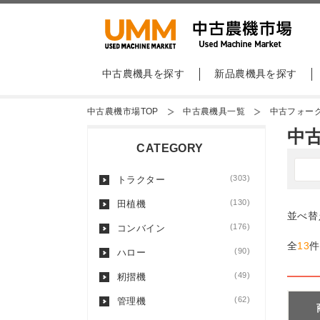
中古農機具を探す
新品農機具を探す
中古農機市場TOP
中古農機具一覧
中古フォー
中
CATEGORY
(303)
トラクター
(130)
田植機
並べ替
(176)
コンバイン
全
13
件
(90)
ハロー
(49)
籾摺機
(62)
管理機