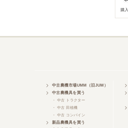
購
埼玉県／
株式会社トミタモータース
三重県／
株式会社 ケイ・エス・エンタ
ープライズ
中古農機市場UMM（旧JUM）
中古農機具を買う
・ 中古 トラクター
・ 中古 田植機
・ 中古 コンバイン
新品農機具を買う