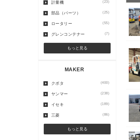
(23)
計量機
(25)
部品（パーツ）
(55)
ロータリー
(7)
グレンコンテナー
もっと見る
MAKER
(400)
クボタ
(238)
ヤンマー
(189)
イセキ
(86)
三菱
もっと見る