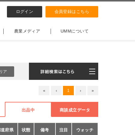
ログイン
会員登録はこちら
農業メディア
UMMについて
«
‹
1
›
»
出品中
商談成立データ
都道府県
状態
備考
注目
ウォッチ