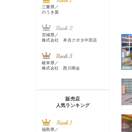
三重県／
のうき屋
宮城県／
株式会社 本吉クボタ中田店
岐阜県／
株式会社 西川商会
香川県／
農機リンクス
販売店
人気ランキング
山梨県／
株式会社 ヨダ兄弟商会
福島県／