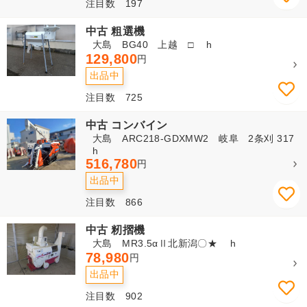
注目数 197
中古 粗選機
大島 BG40 上越 □ h
129,800
円
出品中
注目数 725
中古 コンバイン
大島 ARC218-GDXMW2 岐阜 2条刈 317
h
516,780
円
出品中
注目数 866
中古 籾摺機
大島 MR3.5αⅡ北新潟〇★ h
78,980
円
出品中
注目数 902