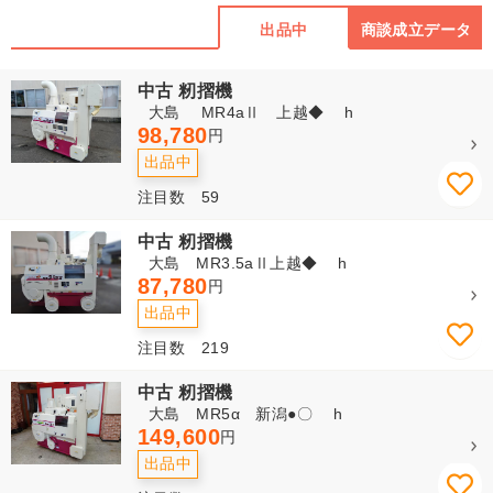
出品中
商談成立データ
中古 籾摺機
大島 MR4aⅡ 上越◆ h
98,780
円
出品中
注目数 59
中古 籾摺機
大島 MR3.5aⅡ上越◆ h
87,780
円
出品中
注目数 219
中古 籾摺機
大島 MR5α 新潟●〇 h
149,600
円
出品中