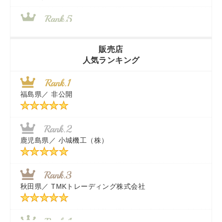
山梨県／
株式会社 ヨダ兄弟商会
販売店
人気ランキング
茨城県／
近江商事合同会社：「茨城中古農建機販売」
福島県／
非公開
千葉県／
株式会社テクノ・タカ
福岡県／
株式会社カドワキ機械（旧ナカガワ農機商会）
鹿児島県／
小城機工（株）
東京都／
株式会社マーケットエンタープライズ
秋田県／
TMKトレーディング株式会社
秋田県／
TMKトレーディング株式会社