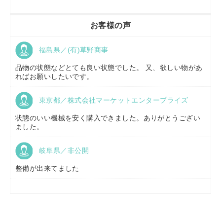
香川県／
農機リンクス
お客様の声
福島県／(有)草野商事
京都府／
株式会社キリノ
品物の状態などとても良い状態でした。 又、欲しい物があ
ればお願いしたいです。
東京都／株式会社マーケットエンタープライズ
福島県／
(有)草野商事
状態のいい機械を安く購入できました。ありがとうござい
ました。
岐阜県／非公開
山形県／
株式会社ノーキステージ
整備が出来てました
岡山県／
ツカサ商会 津山営業所