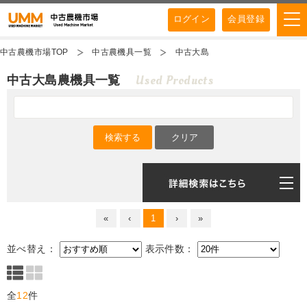
ログイン
会員登録
中古農機市場TOP
中古農機具一覧
中古大島
Used Products
中古大島農機具一覧
«
‹
1
›
»
並べ替え：
表示件数：
全
12
件