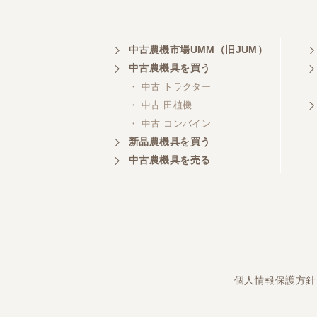
中古農機市場UMM（旧JUM）
埼玉県／
株式会社トミタモータース
中古農機具を買う
・ 中古 トラクター
・ 中古 田植機
・ 中古 コンバイン
三重県／
新品農機具を買う
株式会社 ケイ・エス・エンタ
中古農機具を売る
ープライズ
個人情報保護方針