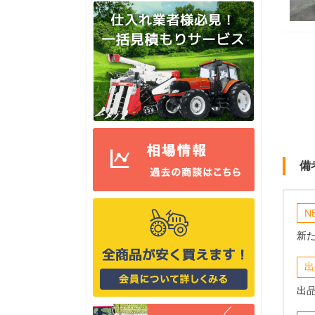
備
N
新
出
出