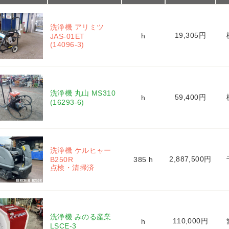
洗浄機 アリミツ 
19,305円
h
JAS-01ET 
(14096-3)
洗浄機 丸山 MS310 
59,400円
h
(16293-6)
洗浄機 ケルヒャー 
2,887,500円
B250R 
385 h
点検・清掃済
洗浄機 みのる産業 
110,000円
h
LSCE-3 