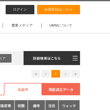
ログイン
会員登録はこちら
農業メディア
UMMについて
«
‹
1
›
»
出品中
商談成立データ
都道府県
状態
備考
注目
ウォッチ