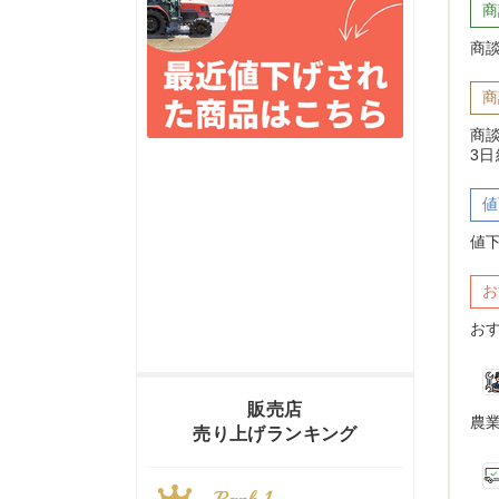
商
商
商
商
3
値
値
お
お
販売店
農
売り上げランキング