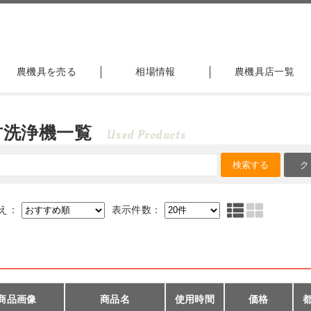
農機具を売る
相場情報
農機具店一覧
古洗浄機一覧
Used Products
え：
表示件数：
商品画像
商品名
使用時間
価格