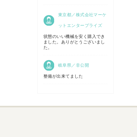
京都府／
東京都／株式会社マーケ
株式会社キリノ
秋田県／
TMKトレーディング株式会社
ットエンタープライズ
状態のいい機械を安く購入でき
ました。ありがとうございまし
福島県／
た。
(有)草野商事
岐阜県／非公開
整備が出来てました
山形県／
株式会社ノーキステージ
岡山県／
ツカサ商会 津山営業所