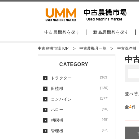
中古農機具を探す
新品農機具を探す
中古農機市場TOP
中古農機具一覧
中古洗浄機
中
CATEGORY
(303)
トラクター
(130)
田植機
並べ替
(177)
コンバイン
全
4
件
(90)
ハロー
(49)
籾摺機
(62)
管理機