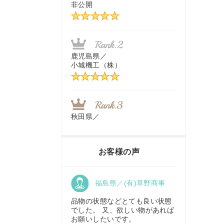
非公開
茨城県／
近江商事合同会社：「茨城中古
農建機販売」
鹿児島県／
小城機工（株）
千葉県／
株式会社テクノ・タカ
秋田県／
TMKトレーディング株式会社
福岡県／
株式会社カドワキ機械（旧ナカ
お客様の声
ガワ農機商会）
香川県／
福島県／(有)草野商事
農機リンクス
東京都／
株式会社マーケットエンタープ
品物の状態などとても良い状態
ライズ
でした。 又、欲しい物があれば
お願いしたいです。