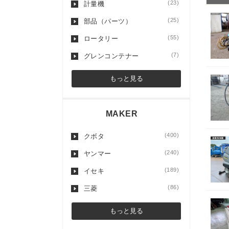
(23)
計量機
(25)
部品（パーツ）
(55)
ロータリー
(7)
グレンコンテナー
もっと見る
MAKER
(400)
クボタ
(240)
ヤンマー
(189)
イセキ
(86)
三菱
もっと見る