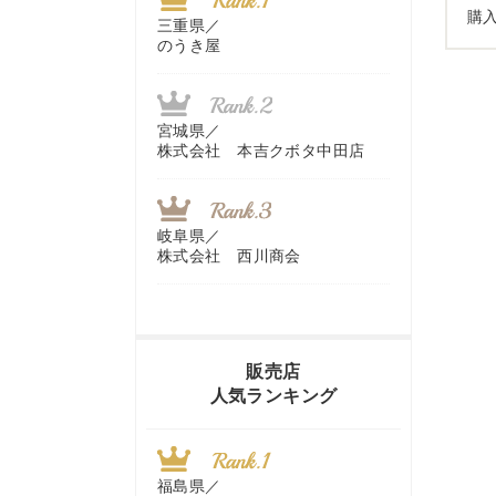
購
三重県／
のうき屋
宮城県／
株式会社 本吉クボタ中田店
岐阜県／
株式会社 西川商会
香川県／
農機リンクス
販売店
人気ランキング
山梨県／
株式会社 ヨダ兄弟商会
福島県／