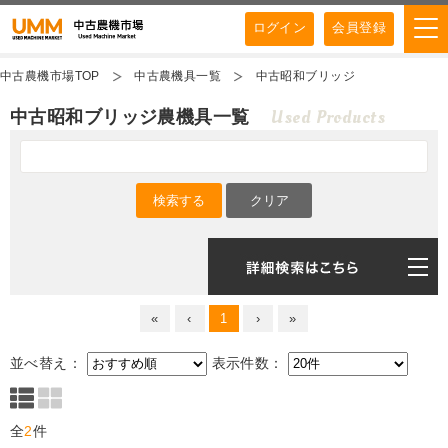
ログイン
会員登録
中古農機市場TOP
中古農機具一覧
中古昭和ブリッジ
Used Products
中古昭和ブリッジ農機具一覧
«
‹
1
›
»
並べ替え：
表示件数：
全
2
件