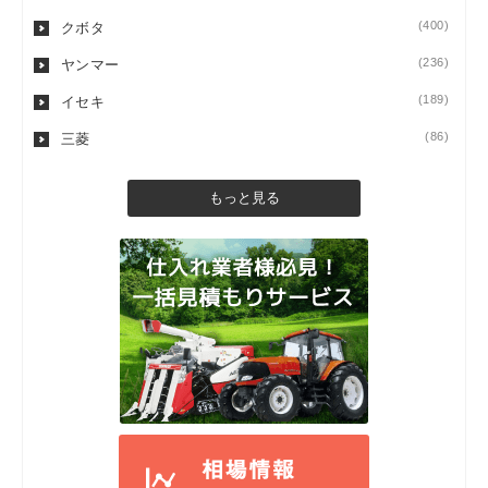
(400)
クボタ
(236)
ヤンマー
(189)
イセキ
(86)
三菱
もっと見る