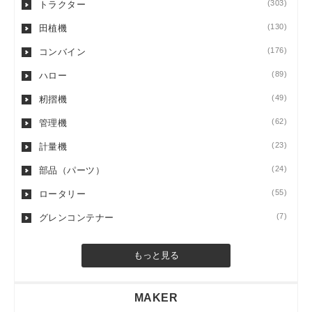
(303)
トラクター
(130)
田植機
(176)
コンバイン
(89)
ハロー
(49)
籾摺機
(62)
管理機
(23)
計量機
(24)
部品（パーツ）
(55)
ロータリー
(7)
グレンコンテナー
もっと見る
MAKER