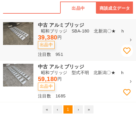
出品中
商談成立データ
中古 アルミブリッジ
昭和ブリッジ SBA-180 北新潟〇★ h
39,380
円
出品中
注目数 951
中古 アルミブリッジ
昭和ブリッジ 型式不明 北新潟〇★ h
59,180
円
出品中
注目数 1685
«
‹
1
›
»