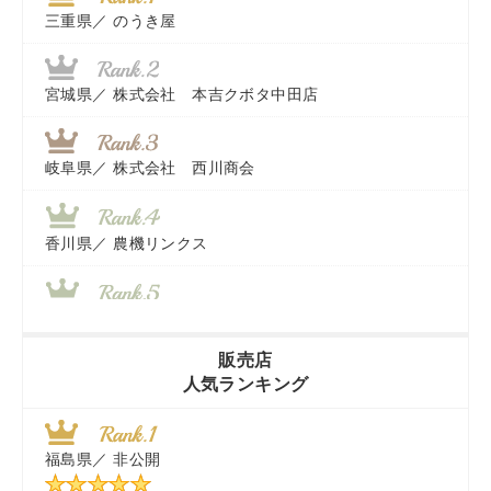
三重県／
のうき屋
宮城県／
株式会社 本吉クボタ中田店
岐阜県／
株式会社 西川商会
香川県／
農機リンクス
山梨県／
株式会社 ヨダ兄弟商会
販売店
人気ランキング
茨城県／
近江商事合同会社：「茨城中古農建機販売」
福島県／
非公開
千葉県／
株式会社テクノ・タカ