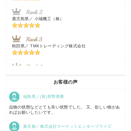
福岡県／
株式会社カドワキ機械（旧ナカガワ農機商会）
鹿児島県／
小城機工（株）
東京都／
株式会社マーケットエンタープライズ
秋田県／
TMKトレーディング株式会社
秋田県／
TMKトレーディング株式会社
香川県／
農機リンクス
お客様の声
福島県／(有)草野商事
京都府／
株式会社キリノ
品物の状態などとても良い状態でした。 又、欲しい物があ
ればお願いしたいです。
東京都／株式会社マーケットエンタープライズ
福島県／
(有)草野商事