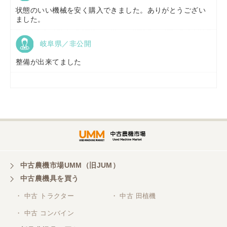
状態のいい機械を安く購入できました。ありがとうござい
ました。
岐阜県／非公開
山形県／
株式会社ノーキステージ
整備が出来てました
岡山県／
ツカサ商会 津山営業所
埼玉県／
株式会社トミタモータース
中古農機市場UMM（旧JUM）
中古農機具を買う
三重県／
株式会社 ケイ・エス・エンタープライズ
・ 中古 トラクター
・ 中古 田植機
・ 中古 コンバイン