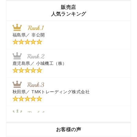
販売店
人気ランキング
茨城県／
近江商事合同会社：「茨城中古農建機販売」
福島県／
非公開
千葉県／
株式会社テクノ・タカ
福岡県／
株式会社カドワキ機械（旧ナカガワ農機商会）
鹿児島県／
小城機工（株）
東京都／
株式会社マーケットエンタープライズ
秋田県／
TMKトレーディング株式会社
秋田県／
TMKトレーディング株式会社
香川県／
農機リンクス
お客様の声