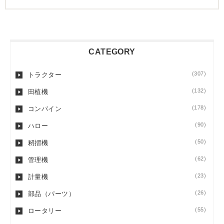
CATEGORY
(307)
トラクター
(132)
田植機
(178)
コンバイン
(90)
ハロー
(50)
籾摺機
(62)
管理機
(23)
計量機
(26)
部品（パーツ）
(55)
ロータリー