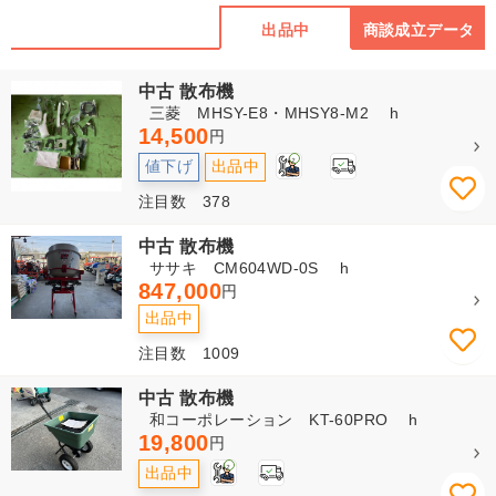
出品中
商談成立データ
中古 散布機
三菱 MHSY-E8・MHSY8-M2 h
14,500
円
2
値下げ
出品中
注目数 378
中古 散布機
ササキ CM604WD-0S h
847,000
円
出品中
注目数 1009
中古 散布機
和コーポレーション KT-60PRO h
19,800
円
2
出品中