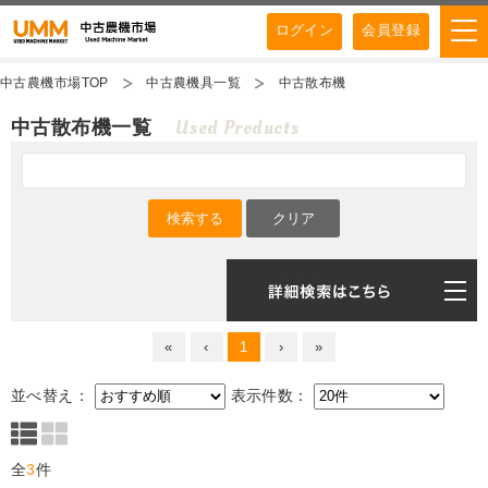
ログイン
会員登録
中古農機市場TOP
中古農機具一覧
中古散布機
Used Products
中古散布機一覧
«
‹
1
›
»
並べ替え：
表示件数：
全
3
件