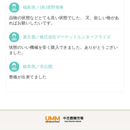
福島県／(有)草野商事
京都府／
株式会社キリノ
品物の状態などとても良い状態でした。 又、欲しい物があ
ればお願いしたいです。
東京都／株式会社マーケットエンタープライズ
福島県／
(有)草野商事
状態のいい機械を安く購入できました。ありがとうござい
ました。
岐阜県／非公開
山形県／
株式会社ノーキステージ
整備が出来てました
岡山県／
ツカサ商会 津山営業所
埼玉県／
株式会社トミタモータース