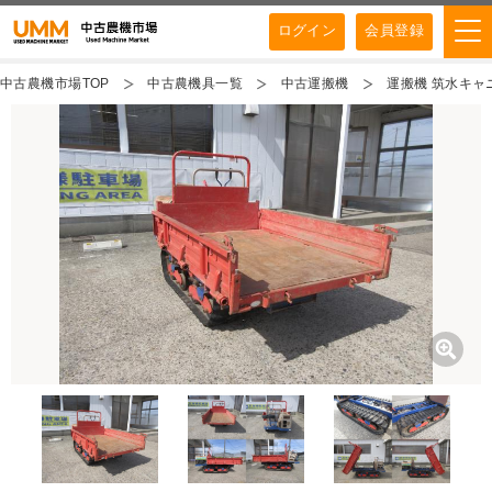
ログイン
会員登録
中古農機市場TOP
中古農機具一覧
中古運搬機
運搬機 筑水キャニ