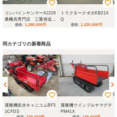
コンバインヤンマーAJ219
トラクタークボタKB21X
農機具専門店 三重発送整
Q
1,280,000
1,220,000
備済み
同カテゴリの新着商品
8
運搬機筑水キャニコムBF5
運搬機ウインブルヤマグチ
1CFDS
PM41X
330,000
168,000