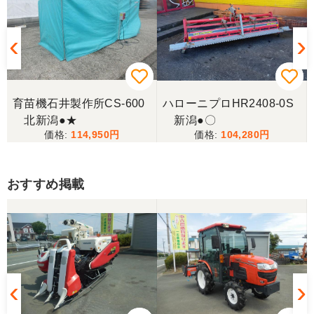
育苗機石井製作所CS-600
ハローニプロHR2408-0S
北新潟●★
新潟●〇
114,950
104,280
おすすめ掲載