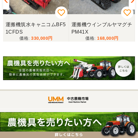
8
運搬機筑水キャニコムBF5
運搬機ウインブルヤマグチ
1CFDS
PM41X
330,000
168,000
中古農機市場UMM（旧JUM）
中古農機具を買う
・ 中古 トラクター
・ 中古 田植機