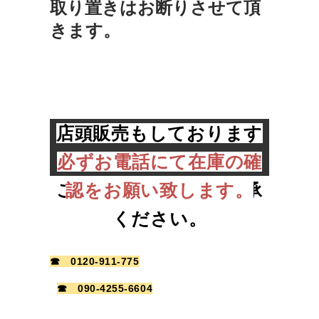
取り置きはお断りさせて頂
きます。
店頭販売もしております
ので早期終了する場合が
必ずお電話にて在庫の確
ございます。予めご了承
認をお願い致します。
ください。
☎ 0120-911-775
☎ 090-4255-6604