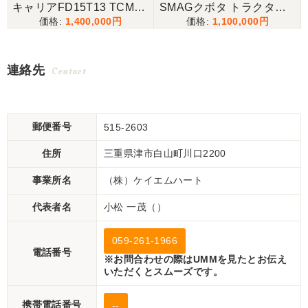
-
キャリアFD15T13 TCM
SMAGクボタ トラクター J
1,400,000
1,100,000
ン
ユニキャリア フォークリ
B16-BSMAG 126時間 パ
フト FD15T13 オートマ
ワステ 16.5馬力 モンロー
ディーゼル ヒンジ
水平 PTO逆転など
連絡先
Contact
郵便番号
515-2603
住所
三重県津市白山町川口2200
事業所名
（株）ケイエムハート
代表者名
小松 一茂（）
059-261-1966
電話番号
※お問合わせの際はUMMを見たとお伝え
いただくとスムーズです。
携帯電話番号
--