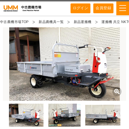
ログイン
会員登録
中古農機市場TOP
新品農機具一覧
新品運搬機
運搬機 共立 NK