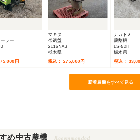
マキタ
ナカトミ
ベーラー
帯鋸盤
薪割機
50
2116NA3
LS-52H
栃木県
栃木県
75,000円
税込： 275,000円
税込： 33,0
新着農機をすべて見る
すめ中古農機
Recommended