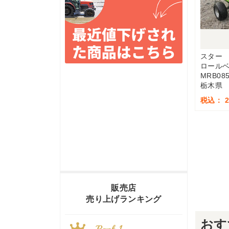
スター
ロール
MRB08
栃木県
税込： 2
販売店
売り上げランキング
おす