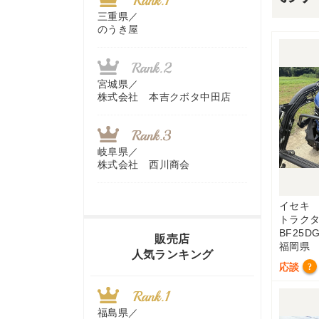
三重県／
のうき屋
宮城県／
株式会社 本吉クボタ中田店
岐阜県／
株式会社 西川商会
イセキ
トラク
香川県／
BF25D
農機リンクス
販売店
福岡県
人気ランキング
応談
?
山梨県／
株式会社 ヨダ兄弟商会
福島県／