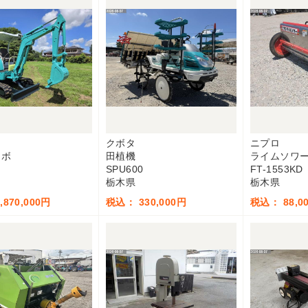
ー
クボタ
ニプロ
ンボ
田植機
ライムソワ
SPU600
FT-1553KD
栃木県
栃木県
870,000円
税込： 330,000円
税込： 88,0