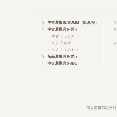
埼玉県／
中古農機市場UMM（旧JUM）
株式会社トミタモータース
中古農機具を買う
・ 中古 トラクター
・ 中古 田植機
・ 中古 コンバイン
三重県／
株式会社 ケイ・エス・エンタ
新品農機具を買う
ープライズ
中古農機具を売る
個人情報保護方針