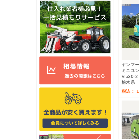
ヤンマ
ミニユ
Vio20-2
栃木県
税込： 1,