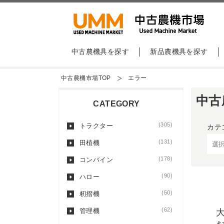
中古農機具を探す
新品農機具を探す
中古農機市場TOP
エラー
中古
CATEGORY
(305)
トラクター
カテ
(131)
田植機
(178)
コンバイン
(90)
ハロー
(50)
籾摺機
(62)
管理機