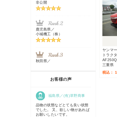
非公開
茨城県／
近江商事合同会社：「茨城中古
農建機販売」
鹿児島県／
小城機工（株）
千葉県／
株式会社テクノ・タカ
ヤンマ
トラク
AF250Q
秋田県／
三重県
TMKトレーディング株式会社
福岡県／
税込： 1,
株式会社カドワキ機械（旧ナカ
お客様の声
ガワ農機商会）
香川県／
福島県／(有)草野商事
農機リンクス
東京都／
株式会社マーケットエンタープ
品物の状態などとても良い状態
ライズ
でした。 又、欲しい物があれば
お願いしたいです。