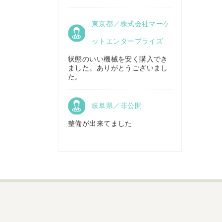
京都府／
東京都／株式会社マーケ
株式会社キリノ
秋田県／
TMKトレーディング株式会社
ットエンタープライズ
状態のいい機械を安く購入でき
ました。ありがとうございまし
福島県／
た。
(有)草野商事
岐阜県／非公開
整備が出来てました
山形県／
株式会社ノーキステージ
岡山県／
ツカサ商会 津山営業所