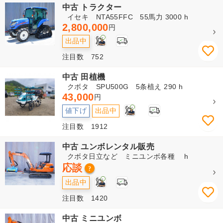
中古 トラクター
イセキ NTA55FFC 55馬力 3000 h
2,800,000
円
2
出品中
注目数 752
中古 田植機
クボタ SPU500G 5条植え 290 h
43,000
円
2
値下げ
出品中
注目数 1912
中古 ユンボレンタル販売
クボタ日立など ミニユンボ各種 h
応談
?
2
出品中
注目数 1420
中古 ミニユンボ