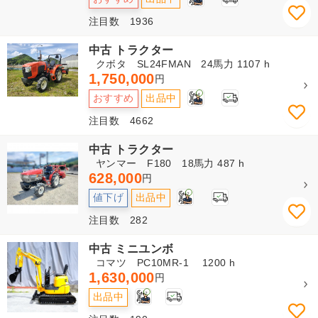
注目数 1936
中古 トラクター
クボタ SL24FMAN 24馬力 1107 h
1,750,000
円
4
おすすめ
出品中
注目数 4662
中古 トラクター
ヤンマー F180 18馬力 487 h
628,000
円
2
値下げ
出品中
注目数 282
中古 ミニユンボ
コマツ PC10MR-1 1200 h
1,630,000
円
2
出品中