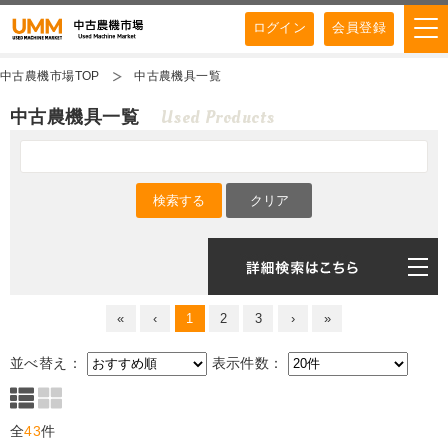
ログイン
会員登録
中古農機市場TOP
中古農機具一覧
Used Products
中古農機具一覧
«
‹
1
2
3
›
»
並べ替え：
表示件数：
全
43
件