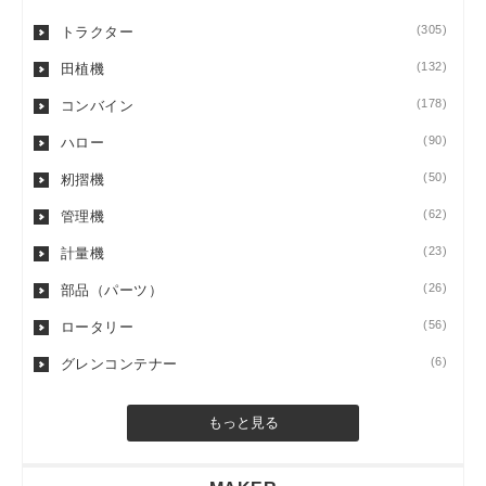
(305)
トラクター
(132)
田植機
(178)
コンバイン
(90)
ハロー
(50)
籾摺機
(62)
管理機
(23)
計量機
(26)
部品（パーツ）
(56)
ロータリー
(6)
グレンコンテナー
もっと見る