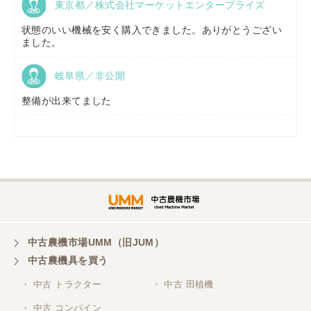
東京都／株式会社マーケットエンタープライズ
福島県／
(有)草野商事
状態のいい機械を安く購入できました。ありがとうござい
ました。
岐阜県／非公開
山形県／
株式会社ノーキステージ
整備が出来てました
岡山県／
ツカサ商会 津山営業所
埼玉県／
株式会社トミタモータース
中古農機市場UMM（旧JUM）
中古農機具を買う
三重県／
株式会社 ケイ・エス・エンタープライズ
・ 中古 トラクター
・ 中古 田植機
・ 中古 コンバイン