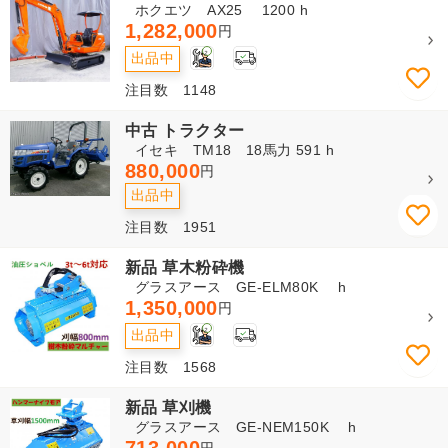
ホクエツ AX25 1200 h
1,282,000
円
2
出品中
注目数 1148
中古 トラクター
イセキ TM18 18馬力 591 h
880,000
円
出品中
注目数 1951
新品 草木粉砕機
グラスアース GE-ELM80K h
1,350,000
円
2
出品中
注目数 1568
新品 草刈機
グラスアース GE-NEM150K h
円