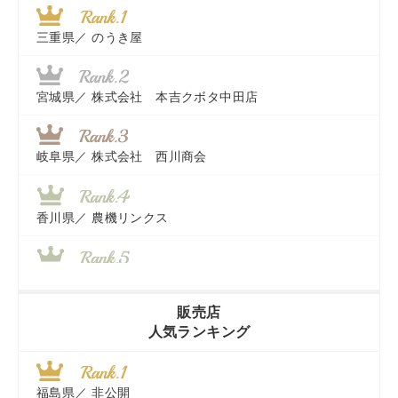
三重県／
のうき屋
宮城県／
株式会社 本吉クボタ中田店
岐阜県／
株式会社 西川商会
香川県／
農機リンクス
山梨県／
株式会社 ヨダ兄弟商会
販売店
人気ランキング
茨城県／
近江商事合同会社：「茨城中古農建機販売」
福島県／
非公開