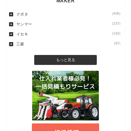
MAKER
(405)
クボタ
(237)
ヤンマー
(192)
イセキ
(87)
三菱
もっと見る