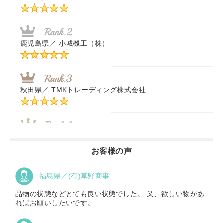
千葉県／
株式会社テクノ・タカ
福岡県／
株式会社カドワキ機械（旧ナカガワ農機商会）
鹿児島県／
小城機工（株）
東京都／
株式会社マーケットエンタープライズ
秋田県／
TMKトレーディング株式会社
秋田県／
TMKトレーディング株式会社
香川県／
農機リンクス
お客様の声
福島県／(有)草野商事
京都府／
株式会社キリノ
品物の状態などとても良い状態でした。 又、欲しい物があ
ればお願いしたいです。