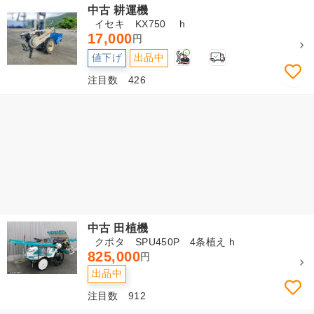
中古 耕運機
イセキ KX750 h
17,000
円
2
値下げ
出品中
注目数 426
中古 田植機
クボタ SPU450P 4条植え h
825,000
円
出品中
注目数 912