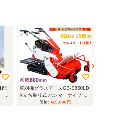
E-S860LD
ミニユンボクボタU30-3S油圧シ
ユン
マーナイフ 草
ョベル！配管 倍速 ゴムキャタ 4
など
20cc 15馬力
WAYマルチ！
ル 
,000
2,054,000
 キャタピラ式
す！
不整地 田畑の
アタ
！