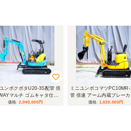
倍
ミニユンボコマツPC10MR-1配
草刈機グラスアースG
管 倍速 アーム内蔵ブレーカー
K立ち乗り式 ハン
可変脚 ゴムキャタ仕様！
刈機！ ハイパワー 4
1,630,000
420
刈幅86cmタイプ
セルスタート付！ 
除草に使いやすい