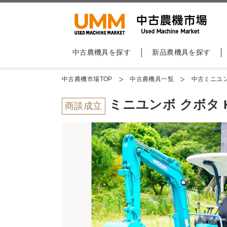
中古農機具を探す
新品農機具を探す
中古農機市場TOP
中古農機具一覧
中古ミニユ
ミニユンボ クボタ K
商談成立