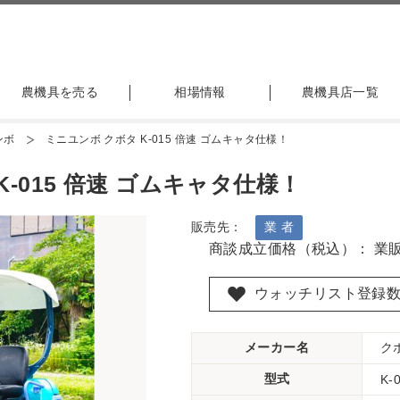
農機具を売る
相場情報
農機具店一覧
ンボ
ミニユンボ クボタ K-015 倍速 ゴムキャタ仕様！
-015 倍速 ゴムキャタ仕様！
販売先：
業 者
商談成立価格（税込）： 業
ウォッチリスト登録
メーカー名
ク
型式
K-