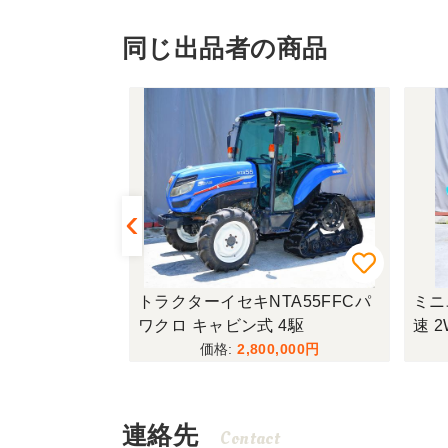
同じ出品者の商品
ーイセキNTA55FFCパ
ミニユンボクボタU20-3S配管 
キャビン式 4駆
速 2WAYマルチ ゴムキャタ仕
様！
2,800,000
2,040,000
連絡先
Contact