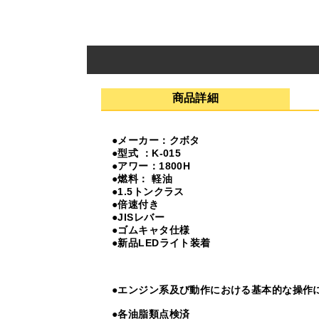
商品詳細
●メーカー：クボタ
●型式 ：K-015
●アワー：1800H
●燃料： 軽油
●1.5トンクラス
●倍速付き
●JISレバー
●ゴムキャタ仕様
●新品LEDライト装着
●エンジン系及び動作における基本的な操作
●各油脂類点検済