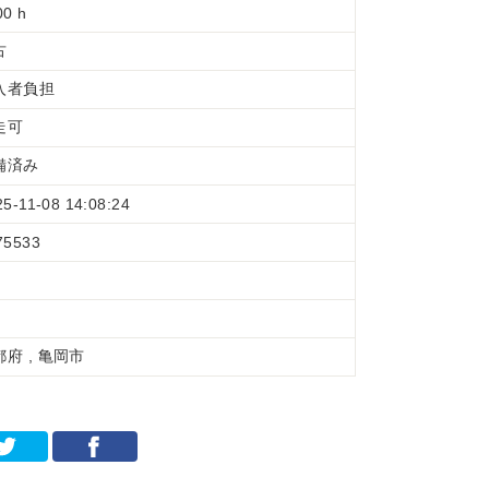
00 h
古
入者負担
走可
備済み
25-11-08 14:08:24
75533
都府 , 亀岡市