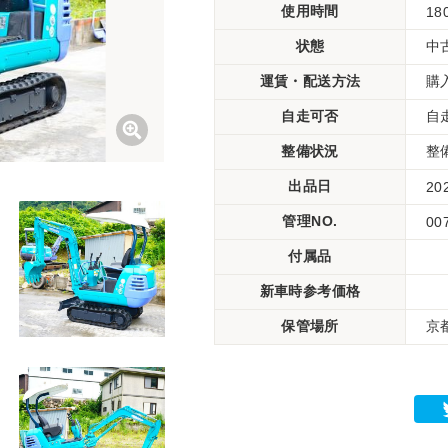
使用時間
18
状態
中
運賃・配送方法
購
自走可否
自
整備状況
整
出品日
20
管理NO.
00
付属品
新車時参考価格
保管場所
京