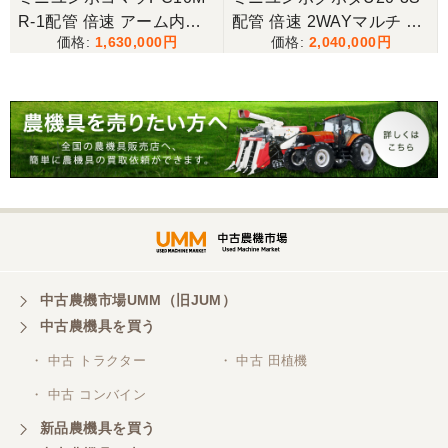
R-1配管 倍速 アーム内蔵
配管 倍速 2WAYマルチ ゴ
1,630,000
2,040,000
ブレーカー 可変脚 ゴムキ
ムキャタ仕様！
ャタ仕様！
中古農機市場UMM（旧JUM）
中古農機具を買う
・ 中古 トラクター
・ 中古 田植機
・ 中古 コンバイン
新品農機具を買う