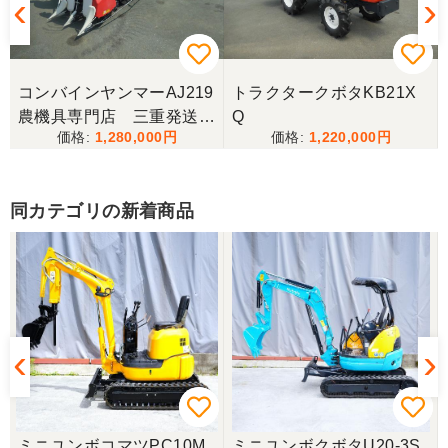
コンバインヤンマーAJ219
トラクタークボタKB21X
農機具専門店 三重発送整
Q
1,280,000
1,220,000
備済み
同カテゴリの新着商品
ミニユンボコマツPC10M
ミニユンボクボタU20-3S