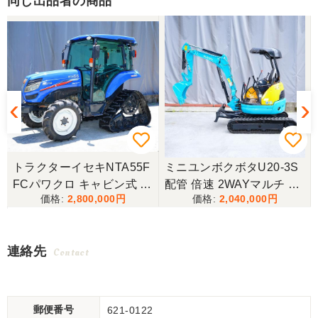
同じ出品者の商品
タ
トラクターイセキNTA55F
ミニユンボクボタU20-3S
油
FCパワクロ キャビン式 4
配管 倍速 2WAYマルチ ゴ
2,800,000
2,040,000
駆
ムキャタ仕様！
機
チ
連絡先
Contact
郵便番号
621-0122