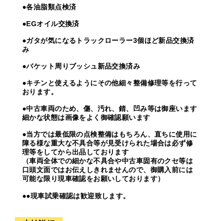
●各油脂類点検済
●EGオイル交換済
●ガタが気になるトラックローラー3個ほど新品交換済
み
●バケット周りブッシュ新品交換済み
●キチンと使えるようにその他細々整備修理等を行って
おります。
●中古車両のため、傷、汚れ、錆、凹み等は御座います
細かな状態は画像をよく御確認願います
●当方では最低限の点検整備はもちろん、直ちに使用に
障る様な重大な不具合等が見受けられた場合は必ず修
理等をしてから出品しております
（車両全体での細かな不具合や中古車固有のクセ等は
口頭文面ではお伝えしきれませんので、御購入前には
可能な限り現車確認をお願いしております）
●●現車試乗確認は歓迎致します。