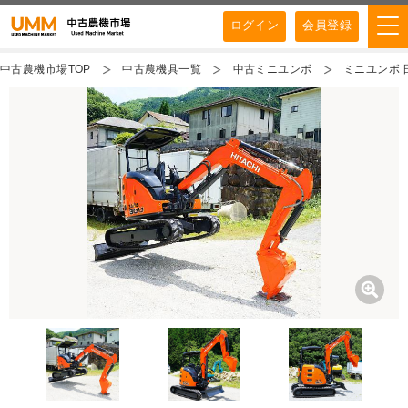
ログイン
会員登録
中古農機市場TOP
中古農機具一覧
中古ミニユンボ
ミニユンボ 日