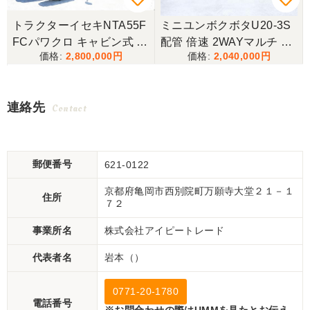
タ
トラクターイセキNTA55F
ミニユンボクボタU20-3S
油
FCパワクロ キャビン式 4
配管 倍速 2WAYマルチ ゴ
2,800,000
2,040,000
駆
ムキャタ仕様！
機
チ
連絡先
Contact
郵便番号
621-0122
京都府亀岡市西別院町万願寺大堂２１－１
住所
７２
事業所名
株式会社アイピートレード
代表者名
岩本（）
0771-20-1780
電話番号