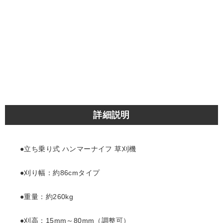
詳細説明
●立ち乗り式 ハンマーナイフ 草刈機
●刈り幅：約86cmタイプ
●重量：約260kg
●刈高：15mm～80mm（調整可）