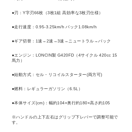
●刃：Y字刃66枚（3枚1組 高効率な3枚刃仕様）
●走行速度：0.95-3.25km/h バック1.08km/h
●ギア切替：1速→2速→3速→ニュートラル→バック
●エンジン：LONCIN製 G420FD（4サイクル 420cc 15
馬力）
●始動方式：セル・リコイルスターター(両方可)
●燃料：レギュラーガソリン（6.5L）
●本体サイズ(cm)：幅約104×奥行約180×高さ約105
※ハンドルの上下左右はグリップ下レバーで調整可能で
す。