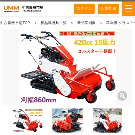
ログイン
会員登録
中古農機市場TOP
新品農機具一覧
新品草刈機
草刈機 グラスアー