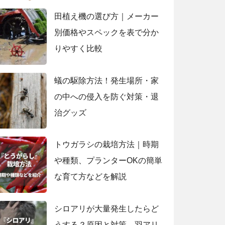
田植え機の選び方｜メーカー
別価格やスペックを表で分か
りやすく比較
蟻の駆除方法！発生場所・家
の中への侵入を防ぐ対策・退
治グッズ
トウガラシの栽培方法｜時期
や種類、プランターOKの簡単
な育て方などを解説
シロアリが大量発生したらど
うする？原因と対策、羽アリ