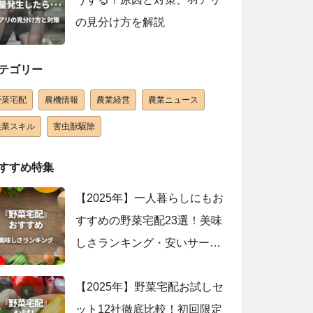
の見分け方を解説
テゴリー
野菜宅配
農機情報
農業経営
農業ニュース
農業スキル
害虫獣駆除
すすめ特集
【2025年】一人暮らしにもお
すすめの野菜宅配23選！美味
しさランキング・安いサービ
スを紹介
【2025年】野菜宅配お試しセ
ット12社徹底比較！初回限定