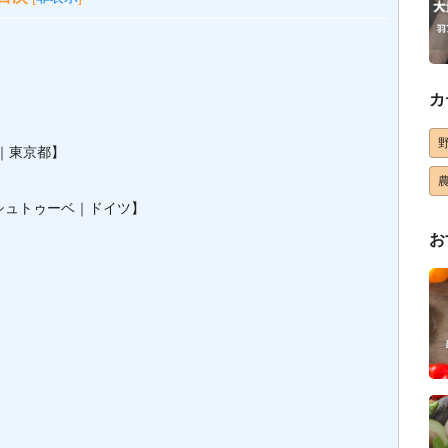
カ
｜東京都】
シュトゥーベ｜ドイツ】
お
】