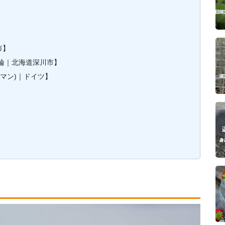
】
市】
輪｜北海道深川市】
(ハイネマン)｜ドイツ】