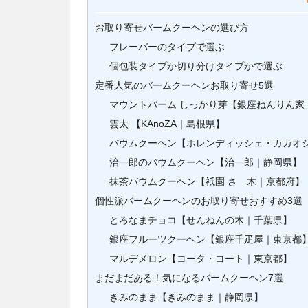
お取り寄せバームクーヘンの選び方
フレーバーのタイプで選ぶ
個包装タイプか切り分けタイプかで選ぶ
定番人気のバームクーヘンお取り寄せ5選
マウントバーム しっかり芽【銀座ねんりん家
雲太 【KAnoZA｜島根県】
バウムクーヘン【ホレンディッシェ・カカオ
治一郎のバウムクーヘン【治一郎｜静岡県】
抹茶バウムクーヘン【祇園 さゝ木｜京都府】
個性派バームクーヘンのお取り寄せおすすめ3選
とろなまチョコ【せんねんの木｜千葉県】
銀座フルーツクーヘン【銀座千疋屋｜東京都
マルデメロン【コータ・コート｜東京都】
まだまだある！気になるバームクーヘン7選
きみのまま【きみのまま｜静岡県】