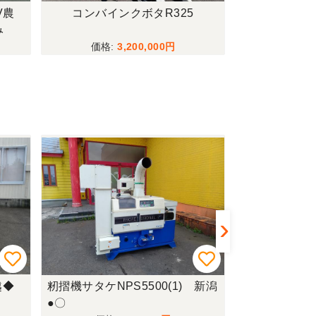
V農
コンバインクボタR325
トラクターイセ
み
ーダー付僅か
行モデル！
3,200,000
越◆
籾摺機サタケNPS5500(1) 新潟
籾摺機イセキM
●〇