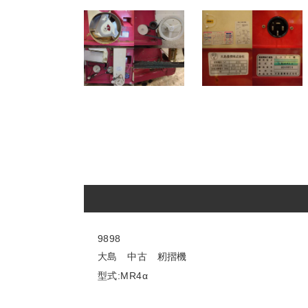
9898
大島 中古 籾摺機
型式:MR4α