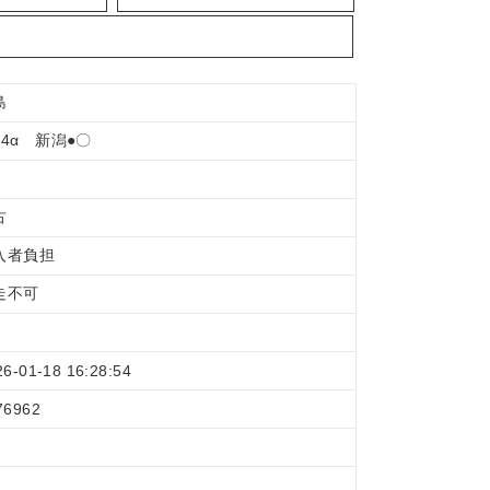
島
R4α 新潟●〇
古
入者負担
走不可
26-01-18 16:28:54
76962