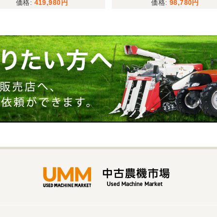
419,980
98,780