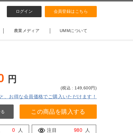
ログイン
会員登録はこちら
農業メディア
UMMについて
0
円
(
税込 : 149,600
円)
と、お得な会員価格でご購入いただけます！
この商品を購入する
せる
数
0
人
注目
980
人