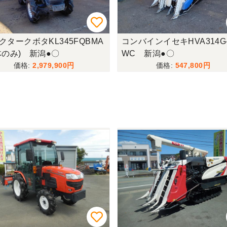
クタークボタKL345FQBMA
コンバインイセキHVA314G-
体のみ) 新潟●〇
WC 新潟●〇
2,979,900
547,800