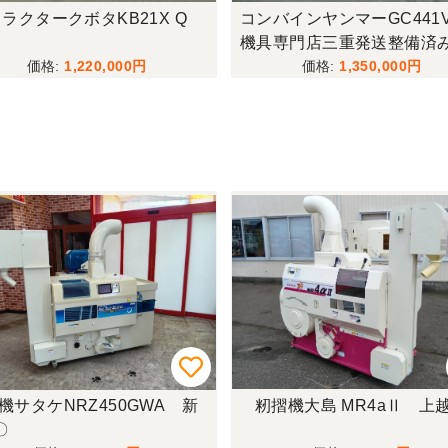
ラクタークボタKB21X Q
コンバインヤンマーGC441
機具専門店三重発送整備済
1,220,000
1,350,000
機サタケNRZ450GWA 新
籾摺機大島 MR4aⅡ 上
〇