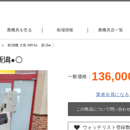
農機具を売る
相場情報
農機具店一覧
籾摺機 大島 MR4α 新潟●〇
新潟●〇
136,00
一般価格：
業者会員になる
この商品について問い合わ
ウォッチリスト登録