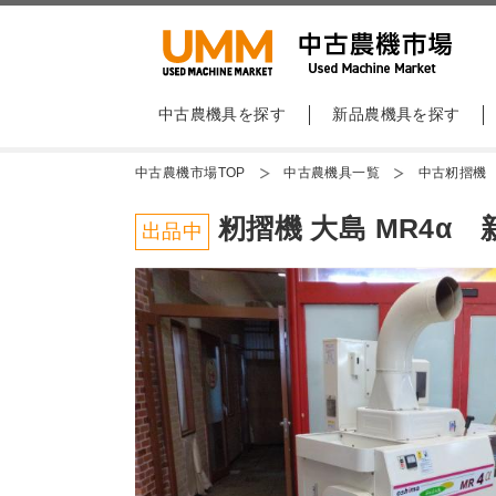
中古農機具を探す
新品農機具を探す
中古農機市場TOP
中古農機具一覧
中古籾摺機
籾摺機 大島 MR4α 
出品中