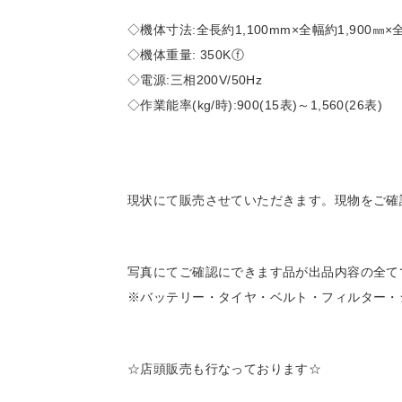
◇機体寸法:全長約1,100mm×全幅約1,900㎜×全
◇機体重量: 350Kⓕ
◇電源:三相200V/50Hz
◇作業能率(kg/時):900(15表)～1,560(26表)
現状にて販売させていただきます。現物をご確
写真にてご確認にできます品が出品内容の全て
※バッテリー・タイヤ・ベルト・フィルター・
☆店頭販売も行なっております☆