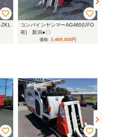
ZKL
コンバインヤンマーAG460(UFO
コンバインヤン
有) 新潟●〇
阜
1,499,300