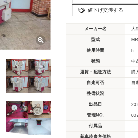
値下げ交渉する
メーカー名
大
型式
M
使用時間
h
状態
中
運賃・配送方法
購
自走可否
自
整備状況
出品日
20
管理NO.
00
付属品
新車時参考価格