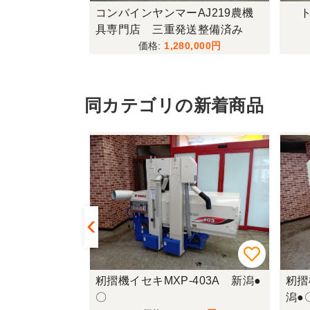
433FF-UG
コンバインヤンマーAJ219農機
ト
具専門店 三重発送整備済み
,000
1,280,000
同カテゴリの新着商品
350EXA-M
籾摺機イセキMXP-403A 新潟●
籾摺
〇
潟●