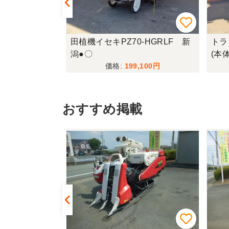
TA30 北新
田植機イセキPZ70-HGRLF 新
トラ
潟●〇
(本
080
199,100
おすすめ掲載