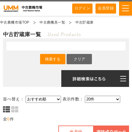
ログイン
会員登録
中古農機市場TOP
中古農機具一覧
中古貯蔵庫
Used Products
中古貯蔵庫一覧
並べ替え：
表示件数：
全
0
件