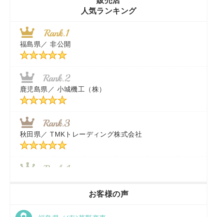
販売店
人気ランキング
茨城県／
近江商事合同会社：「茨城中古農建機販売」
福島県／
非公開
千葉県／
株式会社テクノ・タカ
福岡県／
株式会社カドワキ機械（旧ナカガワ農機商会）
鹿児島県／
小城機工（株）
東京都／
株式会社マーケットエンタープライズ
秋田県／
TMKトレーディング株式会社
秋田県／
TMKトレーディング株式会社
香川県／
農機リンクス
お客様の声