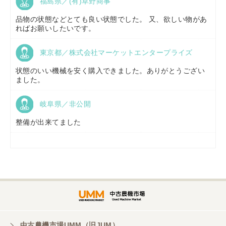
福島県／(有)草野商事
京都府／
株式会社キリノ
品物の状態などとても良い状態でした。 又、欲しい物があ
ればお願いしたいです。
東京都／株式会社マーケットエンタープライズ
福島県／
(有)草野商事
状態のいい機械を安く購入できました。ありがとうござい
ました。
岐阜県／非公開
山形県／
株式会社ノーキステージ
整備が出来てました
岡山県／
ツカサ商会 津山営業所
埼玉県／
株式会社トミタモータース
中古農機市場UMM（旧JUM）