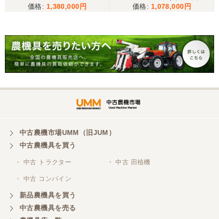
1,380,000
1,078,000
クボタ トラクター KL250
25馬力 2518h パワステ 逆
転 自動水平 倍速 キャノピ
ー RL5K ロータリー 現状
渡し【P11475389】
中古農機市場UMM（旧JUM）
中古農機具を買う
・ 中古 トラクター
・ 中古 田植機
・ 中古 コンバイン
新品農機具を買う
中古農機具を売る