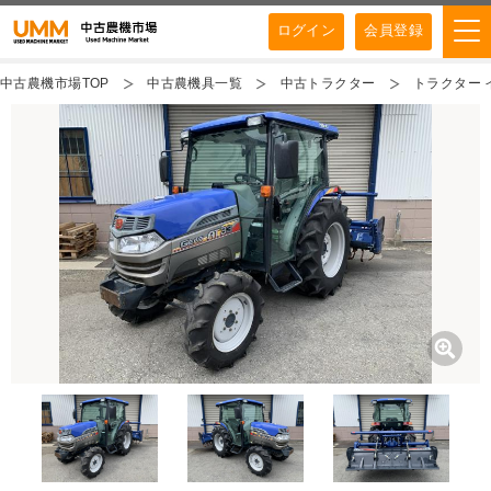
ログイン
会員登録
中古農機市場TOP
中古農機具一覧
中古トラクター
トラクター イセ