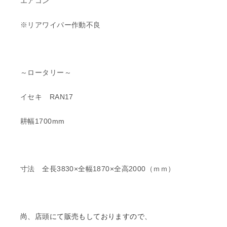
エアコン
※リアワイパー作動不良
～ロータリー～
イセキ RAN17
耕幅1700mm
寸法 全長3830×全幅1870×全高2000（ｍｍ）
尚、店頭にて販売もしておりますので、