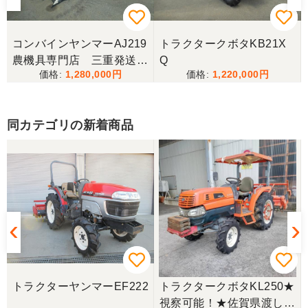
コンバインヤンマーAJ219
トラクタークボタKB21X
農機具専門店 三重発送整
Q
1,280,000
1,220,000
備済み
同カテゴリの新着商品
トラクターヤンマーEF222
トラクタークボタKL250★
視察可能！★佐賀県渡し