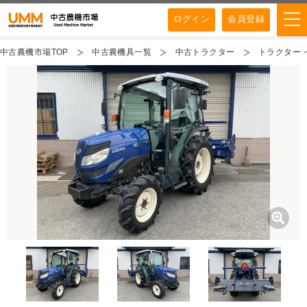
ログイン
会員登録
中古農機市場TOP
中古農機具一覧
中古トラクター
トラクター イ